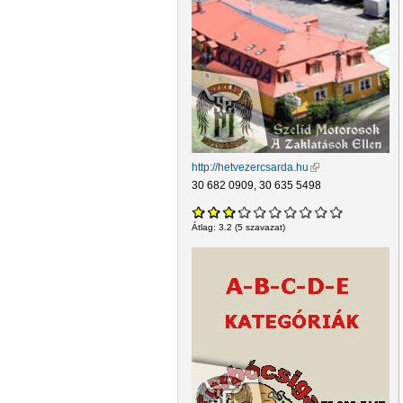
http://hetvezercsarda.hu
(külső hivatkozás)
30 682 0909, 30 635 5498
Átlag:
3.2
(
5
szavazat)