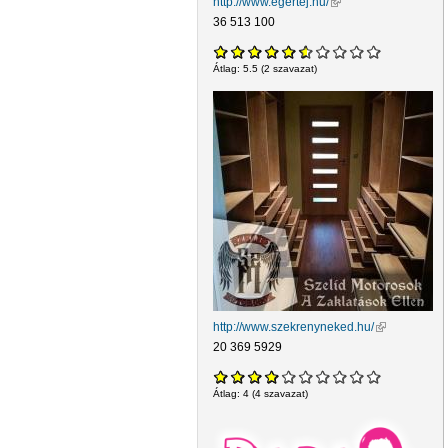
http://www.egertej.hu/
(külső hivatkozás)
36 513 100
Átlag:
5.5
(
2
szavazat)
http://www.szekrenyneked.hu/
(külső hivatk
20 369 5929
Átlag:
4
(
4
szavazat)