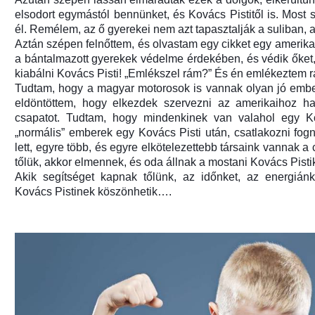
elsodort egymástól bennünket, és Kovács Pistitől is. Most
él. Remélem, az ő gyerekei nem azt tapasztalják a suliban, am
Aztán szépen felnőttem, és olvastam egy cikket egy amerikai
a bántalmazott gyerekek védelme érdekében, és védik őket,
kiabálni Kovács Pisti! „Emlékszel rám?” És én emlékeztem r
Tudtam, hogy a magyar motorosok is vannak olyan jó embere
eldöntöttem, hogy elkezdek szervezni az amerikaihoz has
csapatot. Tudtam, hogy mindenkinek van valahol egy Ko
„normális” emberek egy Kovács Pisti után, csatlakozni fo
lett, egyre több, és egyre elkötelezettebb társaink vannak a 
tőlük, akkor elmennek, és oda állnak a mostani Kovács Pisti
Akik segítséget kapnak tőlünk, az időnket, az energiánka
Kovács Pistinek köszönhetik….