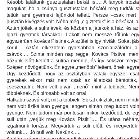
Később találtunk gusztustalan békát is…. A lányok irtózta
magukat, ha a csúnya gusztustalan békától meg tudták sz
tettük, ami gyermeki fejünktől tellett. Persze –csak mer
pusztán kivégzés volt. Néha még „cigiztettük” is a békákat, a 
Aztán jöttek a sulis évek, és közben a játékok a ház. és a
Igazi gyermek társakkal. Lakott nem messze tőlünk eg
egyszerűen Kovács Pistinek. A szülei is így hívták. Sokat já
körül… Aztán elkezdtem gyorsabban szocializálódni a
csávók…. Szinte minden nap reggel Kovács Pistivel ment
házunk előtt kellett a suliba mennie, és így sokszor meg
Szépen növögettünk. Én egyre „menőbb” lettem, őneki egyre 
Úgy kezdődött, hogy az osztályban valaki egyszer csak
gyerekek ekkor már nem csak az állatokat bántották
cseszegetni. Nem volt olyan „menő” mint a többiek. Nem 
többieknek. És pirosabb volt az orra!
Halkabb szavú volt, mit a többiek. Sokat cikiztük, nem min
nem volt fizikálisan gyenge, engem simán meg tudott voln
gyenge. Nem tudom már pontosan mikor kezdődött, de egysz
suli után „verjük meg Kovács Pistit!”…. És utána néhány
izgalmunk forrása. Megvártuk a suli előtt, és megvertük
voltunk…. Jó buli volt! Nekünk…..
Azután szépen lassan elmaradtak ezek a dolgok, elkerültün