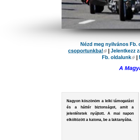
Nézd meg nyilvános Fb. 
csoportunkba!
(külső hivatkoz
|
Jelentkezz 
Fb. oldalunk
(kü
|
A Magya
Nagyon köszönöm a lelki támogatást
és a háttér biztonságot, amit a
jelenlétetek nyújtott. A mai napon
elköltözött a katona, be a laktanyába.