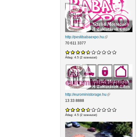
http://pestibabaexpo.hu
(külső hivatkozás)
70 611 3377
Átlag:
4.5
(
2
szavazat)
http://euroministorage.hu
(külső hivatkozás)
13 33 8888
Átlag:
4.5
(
2
szavazat)