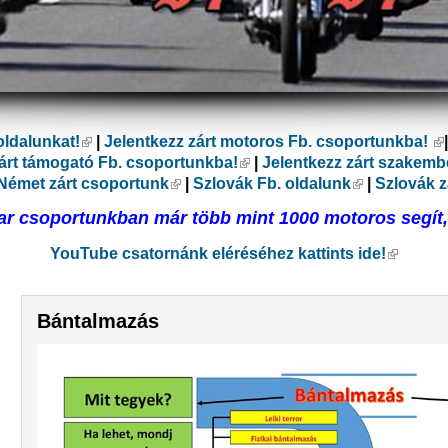
oldalunkat!
(külső hivatkozás)
|
Jelentkezz zárt motoros Fb. csoportunkba!
(k
ás)
zárt támogató Fb. csoportunkba!
(külső hivatkozás)
|
Jelentkezz zárt szakemb
lső hivatkozás)
Német zárt csoportunk
(külső hivatkozás)
|
Szlovák Fb. oldalunk
(külső hivat
|
Szlovák z
r csoportunkban már több mint 1000 motoros segít, 
YouTube csatornánk eléréséhez kattints ide!
(külső h
Bántalmazás