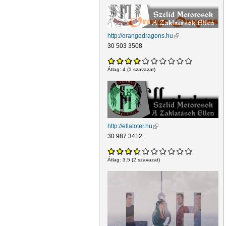
http://orangedragons.hu
(külső hivatkozás)
30 503 3508
Átlag:
4
(
1
szavazat)
http://ellatoter.hu
(külső hivatkozás)
30 987 3412
Átlag:
3.5
(
2
szavazat)