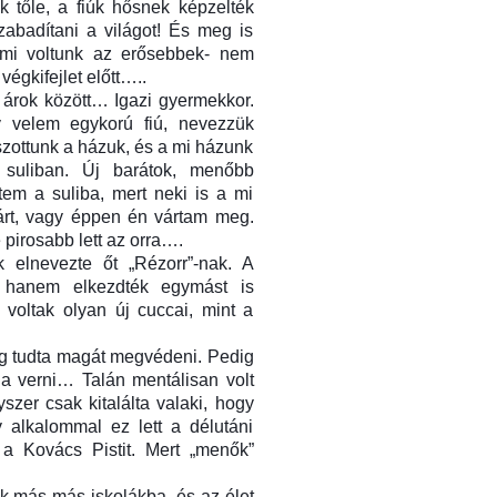
k tőle, a fiúk hősnek képzelték
abadítani a világot! És meg is
t mi voltunk az erősebbek- nem
végkifejlet előtt…..
z árok között… Igazi gyermekkor.
y velem egykorú fiú, nevezzük
tszottunk a házuk, és a mi házunk
 suliban. Új barátok, menőbb
em a suliba, mert neki is a mi
várt, vagy éppen én vártam meg.
pirosabb lett az orra….
 elnevezte őt „Rézorr”-nak. A
, hanem elkezdték egymást is
voltak olyan új cuccai, mint a
dig tudta magát megvédeni. Pedig
a verni… Talán mentálisan volt
er csak kitalálta valaki, hogy
 alkalommal ez lett a délutáni
 a Kovács Pistit. Mert „menők”
k más-más iskolákba, és az élet