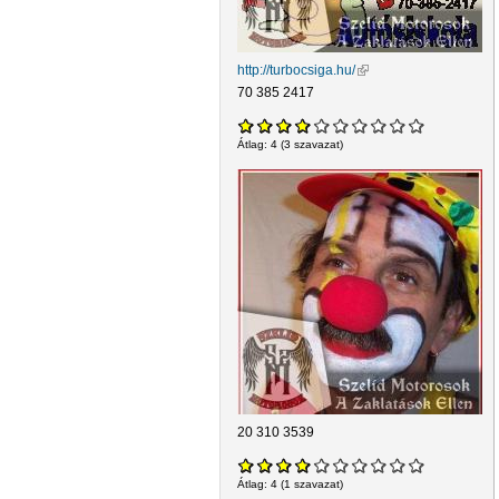
http://turbocsiga.hu/
(külső hivatkozás)
70 385 2417
Átlag:
4
(
3
szavazat)
20 310 3539
Átlag:
4
(
1
szavazat)