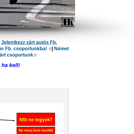
ülső hivatkozás)
|
Jelentkezz zárt autós Fb.
er Fb. csoportunkba!
(külső hivatkozás)
|
Német
kozás)
árt csoportunk
(külső hivatkozás)
ha kell!
ivatkozás)