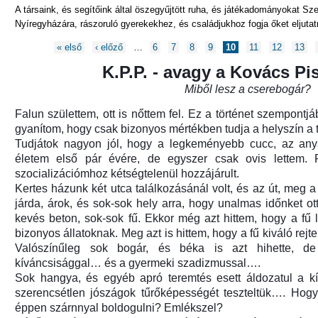
A társaink, és segítőink által öszegyűjtött ruha, és játékadományokat Sz
Nyíregyházára, rászoruló gyerekekhez, és családjukhoz fogja őket eljutat
Oldalak
« első
‹ előző
…
6
7
8
9
10
11
12
13
K.P.P. - avagy a Kovács Pis
Miből lesz a cserebogár?
Falun születtem, ott is nőttem fel. Ez a történet szempontjá
gyanítom, hogy csak bizonyos mértékben tudja a helyszín a t
Tudjátok nagyon jól, hogy a legkeményebb cucc, az an
életem első pár évére, de egyszer csak ovis lettem. F
szocializációmhoz kétségtelenül hozzájárult.
Kertes házunk két utca találkozásánál volt, és az út, meg a 
járda, árok, és sok-sok hely arra, hogy unalmas időnket ott 
kevés beton, sok-sok fű. Ekkor még azt hittem, hogy a fű l
bizonyos állatoknak. Meg azt is hittem, hogy a fű kiváló rejt
ozás)
Valószínűleg sok bogár, és béka is azt hihette, 
kíváncsisággal… és a gyermeki szadizmussal….
Sok hangya, és egyéb apró teremtés esett áldozatul a k
szerencsétlen jószágok tűrőképességét teszteltük…. Hog
éppen szárnnyal boldogulni? Emlékszel?