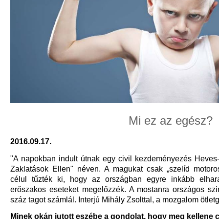
Mi ez az egész?
2016.09.17.
"A napokban indult útnak egy civil kezdeményezés Heves
Zaklatások Ellen" néven. A magukat csak „szelíd motoro
célul tűzték ki, hogy az országban egyre inkább elha
erőszakos eseteket megelőzzék. A mostanra országos szi
száz tagot számlál. Interjú Mihály Zsolttal, a mozgalom ötlet
Minek okán jutott eszébe a gondolat, hogy meg kellene 