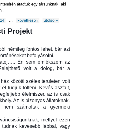
entendrén átadtuk egy társunknak, aki
ni.
14
…
következő ›
utolsó »
ti Projekt
ból némileg fontos lehet, bár azt
örténéseket befolyásolni.
yatej….. Én sem emlékszem az
elejthető volt a dolog, bár a
ház közötti széles területen volt
el tudjuk tölteni. Kevés aszfalt,
egfeljebb élelmiszer, az is csak
ekhely. Az is bizonyos állatoknak.
de nem számoltak a gyermeki
íváncsiságunknak, mellyel ezen
y tudnak kevesebb lábbal, vagy