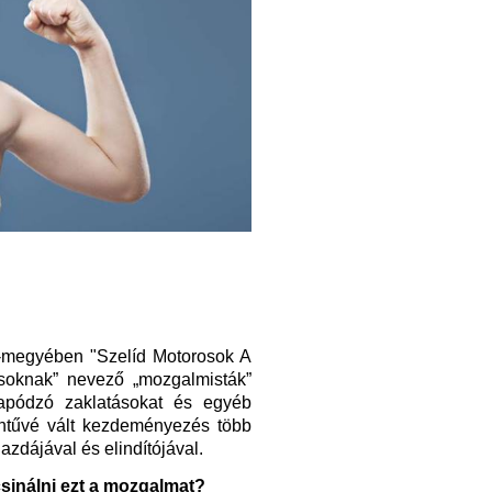
-megyében "Szelíd Motorosok A
soknak” nevező „mozgalmisták”
rapódzó zaklatásokat és egyéb
ntűvé vált kezdeményezés több
gazdájával és elindítójával.
csinálni ezt a mozgalmat?