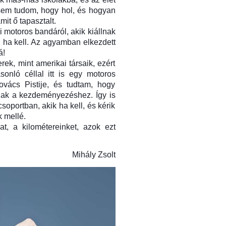
 sem tudom, hogy hol, és hogyan
it ő tapasztalt.
 motoros bandáról, akik kiállnak
 ha kell. Az agyamban elkezdett
á!
k, mint amerikai társaik, ezért
onló céllal itt is egy motoros
vács Pistije, és tudtam, hogy
gnak a kezdeményezéshez. Így is
csoportban, akik ha kell, és kérik
k mellé.
t, a kilométereinket, azok ezt
Mihály Zsolt