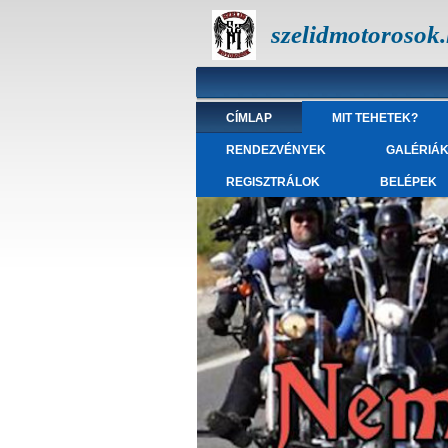
szelidmotorosok
CÍMLAP
MIT TEHETEK?
RENDEZVÉNYEK
GALÉRIÁ
REGISZTRÁLOK
BELÉPEK