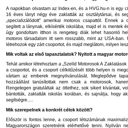
A napokban olvastam az Index-en, és a HVG.hu-n is egy ci
16 éves lányt négy éve zaklatták az osztálytársai, és seg
„specializálódott” amerikai motoros csapattól. Ennek a
segített a lánynak, elkísérték iskolába, majd el is mentek é
úgy gondoltam itthon is rengeteg diák lehet hasonló he
motoros társadalom itt sem rosszabb, mint az USA-ban.
létrehozok egy zárt csoportot, és majd meglátom, milyen lesz
Mik voltak az első tapasztalatok? Nyitott a magyar moto
Tehát amikor létrehoztam a „Szelíd Motorosok A Zaklatások E
a csoportot, és a csoport célkitűzését több helyen is meg
vártam az emberek megnyilvánulását. Meglepődve tapas
hozzáállást tanúsítottak nem csak a motorosok, han
Rengetegen gratuláltak az ötlethez, sok sikert kívántak, vo
bántották, zaklatták iskolás korában, és sajnálja, hogy a
segítségre….
Mik szerepelnek a konkrét célok között?
Először is fontos lenne, a csoport létszámának maximaliz
Magyarországon szeretnénk elérhetővé tenni. Nyilván ne