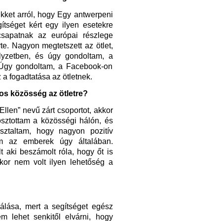
kket arról, hogy Egy antwerpeni
ítséget kért egy ilyen esetekre
 csapatnak az európai részlege
rte. Nagyon megtetszett az ötlet,
lyzetben, és úgy gondoltam, a
 Úgy gondoltam, a Facebook-on
 a fogadtatása az ötletnek.
ros közösség az ötletre?
llen” nevű zárt csoportot, akkor
osztottam a közösségi hálón, és
ztaltam, hogy nagyon pozitív
em az emberek úgy általában.
lt aki
beszámolt róla, hogy őt is
kkor nem volt ilyen lehetőség a
álása, mert a segítséget egész
m lehet senkitől elvárni, hogy