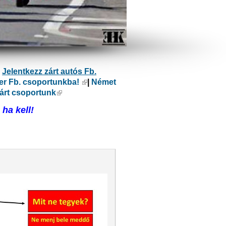
ülső hivatkozás)
|
Jelentkezz zárt autós Fb.
er Fb. csoportunkba!
(külső hivatkozás)
|
Német
kozás)
árt csoportunk
(külső hivatkozás)
ha kell!
ivatkozás)