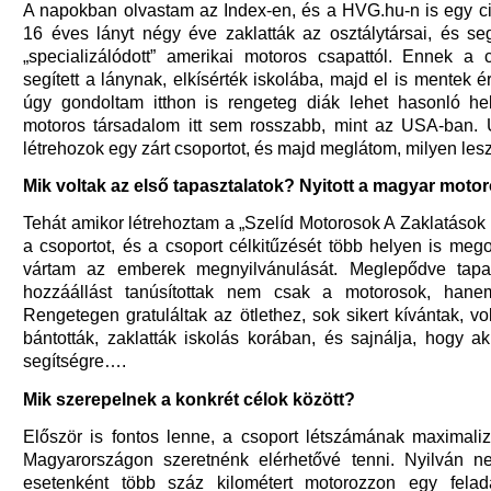
A napokban olvastam az Index-en, és a HVG.hu-n is egy ci
16 éves lányt négy éve zaklatták az osztálytársai, és seg
„specializálódott” amerikai motoros csapattól. Ennek a
segített a lánynak, elkísérték iskolába, majd el is mentek é
úgy gondoltam itthon is rengeteg diák lehet hasonló he
motoros társadalom itt sem rosszabb, mint az USA-ban.
létrehozok egy zárt csoportot, és majd meglátom, milyen lesz
Mik voltak az első tapasztalatok? Nyitott a magyar moto
Tehát amikor létrehoztam a „Szelíd Motorosok A Zaklatások E
a csoportot, és a csoport célkitűzését több helyen is meg
vártam az emberek megnyilvánulását. Meglepődve tapas
hozzáállást tanúsítottak nem csak a motorosok, han
Rengetegen gratuláltak az ötlethez, sok sikert kívántak, vo
bántották, zaklatták iskolás korában, és sajnálja, hogy a
segítségre….
Mik szerepelnek a konkrét célok között?
Először is fontos lenne, a csoport létszámának maximaliz
Magyarországon szeretnénk elérhetővé tenni. Nyilván ne
esetenként több száz kilométert motorozzon egy felad