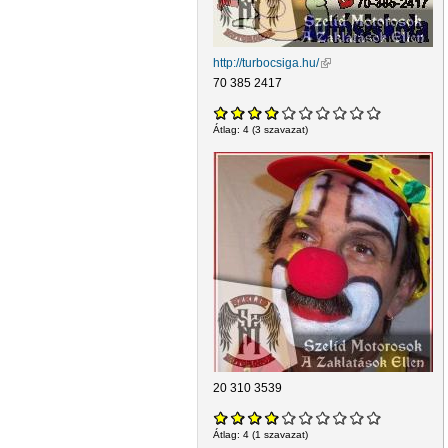
http://turbocsiga.hu/
(külső hivatkozás)
70 385 2417
Átlag:
4
(
3
szavazat)
20 310 3539
Átlag:
4
(
1
szavazat)