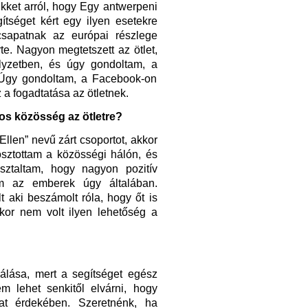
kket arról, hogy Egy antwerpeni
ítséget kért egy ilyen esetekre
 csapatnak az európai részlege
rte. Nagyon megtetszett az ötlet,
lyzetben, és úgy gondoltam, a
 Úgy gondoltam, a Facebook-on
 a fogadtatása az ötletnek.
ros közösség az ötletre?
llen” nevű zárt csoportot, akkor
osztottam a közösségi hálón, és
ztaltam, hogy nagyon pozitív
em az emberek úgy általában.
lt aki
beszámolt róla, hogy őt is
kkor nem volt ilyen lehetőség a
álása, mert a segítséget egész
m lehet senkitől elvárni, hogy
at érdekében. Szeretnénk, ha