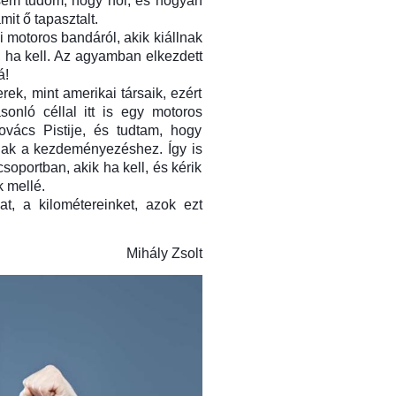
 sem tudom, hogy hol, és hogyan
it ő tapasztalt.
 motoros bandáról, akik kiállnak
 ha kell. Az agyamban elkezdett
á!
k, mint amerikai társaik, ezért
onló céllal itt is egy motoros
vács Pistije, és tudtam, hogy
gnak a kezdeményezéshez. Így is
csoportban, akik ha kell, és kérik
k mellé.
t, a kilométereinket, azok ezt
Mihály Zsolt