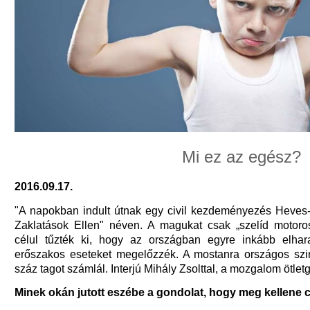
Mi ez az egész?
2016.09.17.
"A napokban indult útnak egy civil kezdeményezés Heves
Zaklatások Ellen" néven. A magukat csak „szelíd motoro
célul tűzték ki, hogy az országban egyre inkább elha
erőszakos eseteket megelőzzék. A mostanra országos szi
száz tagot számlál. Interjú Mihály Zsolttal, a mozgalom ötlet
Minek okán jutott eszébe a gondolat, hogy meg kellene 