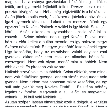
magukat, ha a csúnya gusztustalan békától meg tudták sz
tettük, ami gyermeki fejünktől tellett. Persze –csak mer
pusztán kivégzés volt. Néha még „cigiztettük” is a békákat, a 
Aztán jöttek a sulis évek, és közben a játékok a ház. és a
Igazi gyermek társakkal. Lakott nem messze tőlünk eg
egyszerűen Kovács Pistinek. A szülei is így hívták. Sokat já
körül… Aztán elkezdtem gyorsabban szocializálódni a
csávók…. Szinte minden nap reggel Kovács Pistivel ment
házunk előtt kellett a suliba mennie, és így sokszor meg
Szépen növögettünk. Én egyre „menőbb” lettem, őneki egyre 
Úgy kezdődött, hogy az osztályban valaki egyszer csak
gyerekek ekkor már nem csak az állatokat bántották
cseszegetni. Nem volt olyan „menő” mint a többiek. Nem 
többieknek. És pirosabb volt az orra!
Halkabb szavú volt, mit a többiek. Sokat cikiztük, nem min
nem volt fizikálisan gyenge, engem simán meg tudott voln
gyenge. Nem tudom már pontosan mikor kezdődött, de egysz
suli után „verjük meg Kovács Pistit!”…. És utána néhány
izgalmunk forrása. Megvártuk a suli előtt, és megvertük
voltunk…. Jó buli volt! Nekünk…..
Azután szépen lassan elmaradtak ezek a dolgok, elkerültün