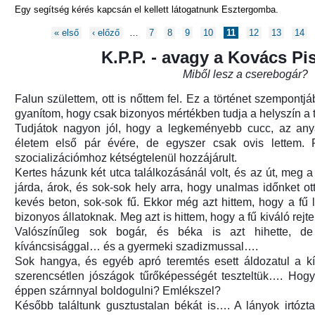
Egy segítség kérés kapcsán el kellett látogatnunk Esztergomba.
Oldalak
« első
‹ előző
…
7
8
9
10
11
12
13
14
K.P.P. - avagy a Kovács Pis
Miből lesz a cserebogár?
Falun születtem, ott is nőttem fel. Ez a történet szempontjá
gyanítom, hogy csak bizonyos mértékben tudja a helyszín a t
Tudjátok nagyon jól, hogy a legkeményebb cucc, az an
életem első pár évére, de egyszer csak ovis lettem. F
szocializációmhoz kétségtelenül hozzájárult.
Kertes házunk két utca találkozásánál volt, és az út, meg a 
járda, árok, és sok-sok hely arra, hogy unalmas időnket ott 
kevés beton, sok-sok fű. Ekkor még azt hittem, hogy a fű l
bizonyos állatoknak. Meg azt is hittem, hogy a fű kiváló rejt
ozás)
Valószínűleg sok bogár, és béka is azt hihette, 
kíváncsisággal… és a gyermeki szadizmussal….
Sok hangya, és egyéb apró teremtés esett áldozatul a k
szerencsétlen jószágok tűrőképességét teszteltük…. Hog
éppen szárnnyal boldogulni? Emlékszel?
Később találtunk gusztustalan békát is…. A lányok irtózta