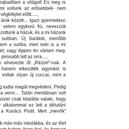
abadítani a világot! És meg is
t mi voltunk az erősebbek- nem
végkifejlet előtt…..
z árok között… Igazi gyermekkor.
y velem egykorú fiú, nevezzük
tszottunk a házuk, és a mi házunk
 suliban. Új barátok, menőbb
em a suliba, mert neki is a mi
várt, vagy éppen én vártam meg.
pirosabb lett az orra….
 elnevezte őt „Rézorr”-nak. A
, hanem elkezdték egymást is
voltak olyan új cuccai, mint a
dig tudta magát megvédeni. Pedig
a verni… Talán mentálisan volt
er csak kitalálta valaki, hogy
 alkalommal ez lett a délutáni
 a Kovács Pistit. Mert „menők”
k más-más iskolákba, és az élet