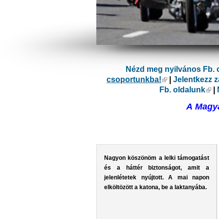
Nézd meg nyilvános Fb. 
csoportunkba!
(külső hivatkoz
|
Jelentkezz 
Fb. oldalunk
(kü
|
A Magya
Nagyon köszönöm a lelki támogatást
és a háttér biztonságot, amit a
jelenlétetek nyújtott. A mai napon
elköltözött a katona, be a laktanyába.