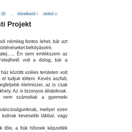
15
…
következő ›
utolsó »
ti Projekt
ból némileg fontos lehet, bár azt
örténéseket befolyásolni.
yatej….. Én sem emlékszem az
elejthető volt a dolog, bár a
ház közötti széles területen volt
el tudjuk tölteni. Kevés aszfalt,
egfeljebb élelmiszer, az is csak
ekhely. Az is bizonyos állatoknak.
de nem számoltak a gyermeki
íváncsiságunknak, mellyel ezen
y tudnak kevesebb lábbal, vagy
k tőle, a fiúk hősnek képzelték