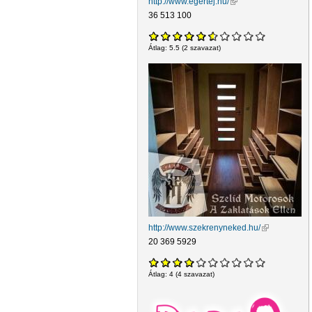
http://www.egertej.hu/
(külső hivatkozás)
36 513 100
Átlag:
5.5
(
2
szavazat)
http://www.szekrenyneked.hu/
(külső hivatk
20 369 5929
Átlag:
4
(
4
szavazat)