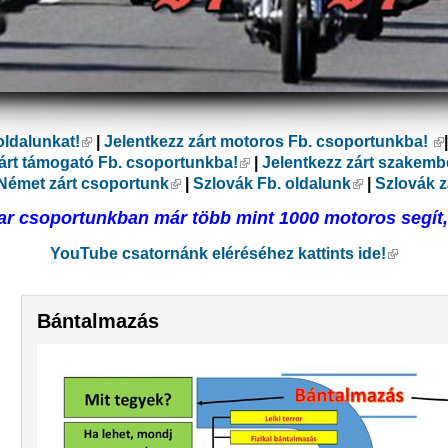
oldalunkat!
(külső hivatkozás)
|
Jelentkezz zárt motoros Fb. csoportunkba!
(k
ás)
zárt támogató Fb. csoportunkba!
(külső hivatkozás)
|
Jelentkezz zárt szakemb
lső hivatkozás)
Német zárt csoportunk
(külső hivatkozás)
|
Szlovák Fb. oldalunk
(külső hivat
|
Szlovák z
r csoportunkban már több mint 1000 motoros segít, 
YouTube csatornánk eléréséhez kattints ide!
(külső h
Bántalmazás