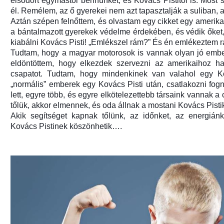
elsodort egymástól bennünket, és Kovács Pistitől is. Most
él. Remélem, az ő gyerekei nem azt tapasztalják a suliban, am
Aztán szépen felnőttem, és olvastam egy cikket egy amerikai
a bántalmazott gyerekek védelme érdekében, és védik őket,
kiabálni Kovács Pisti! „Emlékszel rám?” És én emlékeztem r
Tudtam, hogy a magyar motorosok is vannak olyan jó embere
eldöntöttem, hogy elkezdek szervezni az amerikaihoz has
csapatot. Tudtam, hogy mindenkinek van valahol egy Ko
„normális” emberek egy Kovács Pisti után, csatlakozni fo
lett, egyre több, és egyre elkötelezettebb társaink vannak a 
tőlük, akkor elmennek, és oda állnak a mostani Kovács Pisti
Akik segítséget kapnak tőlünk, az időnket, az energiánka
Kovács Pistinek köszönhetik….