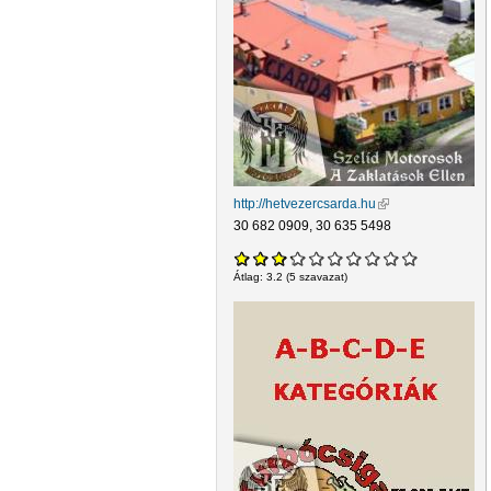
http://hetvezercsarda.hu
(külső hivatkozás)
30 682 0909, 30 635 5498
Átlag:
3.2
(
5
szavazat)