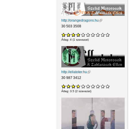
http://orangedragons.hu
(külső hivatkozás)
30 503 3508
Átlag:
4
(
1
szavazat)
http://ellatoter.hu
(külső hivatkozás)
30 987 3412
Átlag:
3.5
(
2
szavazat)