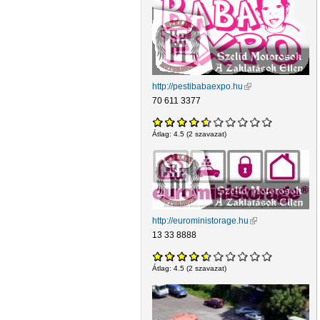
http://pestibabaexpo.hu
(külső hivatkozás)
70 611 3377
Átlag:
4.5
(
2
szavazat)
http://euroministorage.hu
(külső hivatkozás)
13 33 8888
Átlag:
4.5
(
2
szavazat)