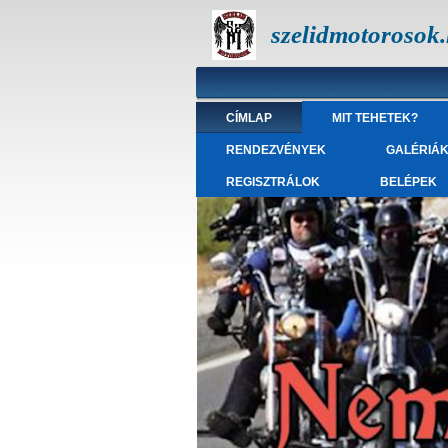
szelidmotorosok
CÍMLAP
MIT TEHETEK?
RENDEZVÉNYEK
GALÉRIÁ
REGISZTRÁLOK
BELÉPEK