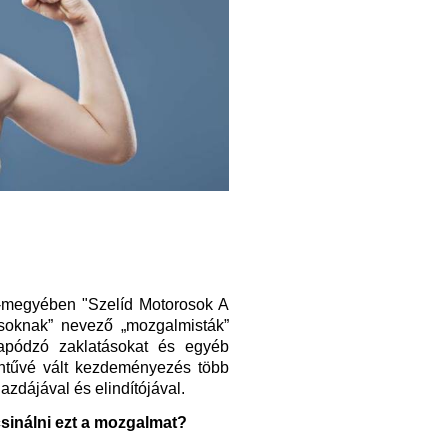
-megyében "Szelíd Motorosok A
soknak” nevező „mozgalmisták”
rapódzó zaklatásokat és egyéb
ntűvé vált kezdeményezés több
gazdájával és elindítójával.
csinálni ezt a mozgalmat?