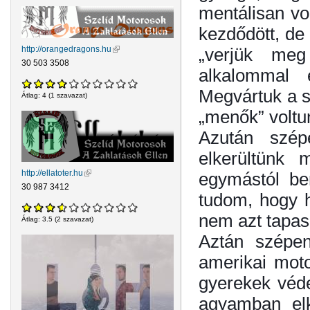
mentálisan v
kezdődött, de 
„verjük meg
http://orangedragons.hu
(külső hivatkozás)
30 503 3508
alkalommal 
Megvártuk a su
Átlag:
4
(
1
szavazat)
„menők” voltu
Azután szép
elkerültünk 
http://ellatoter.hu
(külső hivatkozás)
egymástól be
30 987 3412
tudom, hogy h
nem azt tapasz
Átlag:
3.5
(
2
szavazat)
Aztán szépen
amerikai moto
gyerekek véde
agyamban elk