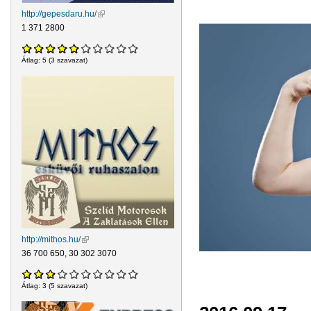
http://gepesdaru.hu/
(külső hivatkozás)
1 371 2800
Átlag:
5
(
3
szavazat)
http://mithos.hu/
(külső hivatkozás)
36 700 650, 30 302 3070
Átlag:
3
(
5
szavazat)