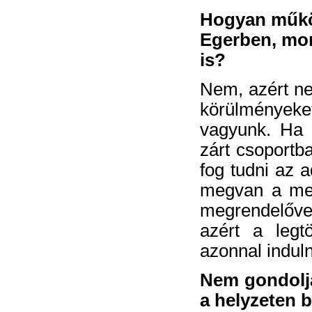
Hogyan működi
Egerben, mo
is?
Nem, azért ne
körülmények
vagyunk. Ha a
zárt csoportb
fog tudni az a
megvan a meg
megrendelővel
azért a legt
azonnal induln
Nem gondolja
a helyzeten 