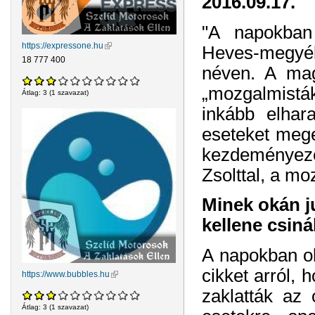
2016.09.17.
"A napokban
https://expressone.hu
(külső hivatkozás)
Heves-megyéb
18 777 400
néven. A mag
„mozgalmisták
Átlag:
3
(
1
szavazat)
inkább elhar
eseteket mege
kezdeményezés
Zsolttal, a mo
Minek okán j
kellene csin
A napokban ol
cikket arról,
https://www.bubbles.hu
(külső hivatkozás)
zaklatták az 
Átlag:
3
(
1
szavazat)