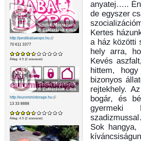
anyatej….. Én
de egyszer csa
szocializáció
Kertes házunk 
http://pestibabaexpo.hu
(külső hivatkozás)
a ház közötti 
70 611 3377
hely arra, ho
Kevés aszfalt
Átlag:
4.5
(
2
szavazat)
hittem, hogy
bizonyos álla
rejtekhely. A
bogár, és bé
http://euroministorage.hu
(külső hivatkozás)
13 33 8888
gyermeki 
szadizmussa
Átlag:
4.5
(
2
szavazat)
Sok hangya, 
kíváncsiságun