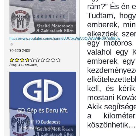
rám?” És én 
Tudtam, hogy
emberek, mint
elkezdek szer
https://www.youtube.com/channel/UC5xWgV0QyWdWfH097dj8BJw
egy motoros 
(külső hivatkozás)
valahol egy K
70 620 2405
emberek egy 
Átlag:
4
(
1
szavazat)
kezdeményezé
elkötelezette
kell, és kéri
mostani Kovác
Akik segítsége
a kilométe
köszönhetik…