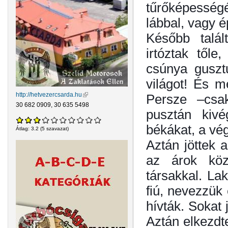
tűrőképessé
lábbal, vagy 
Később talál
irtóztak től
csúnya guszt
világot! És me
http://hetvezercsarda.hu
(külső hivatkozás)
Persze –csa
30 682 0909, 30 635 5498
pusztán kivé
békákat, a vég
Átlag:
3.2
(
5
szavazat)
Aztán jöttek 
az árok köz
társakkal. La
fiú, nevezzük 
hívták. Sokat
Aztán elkezdt