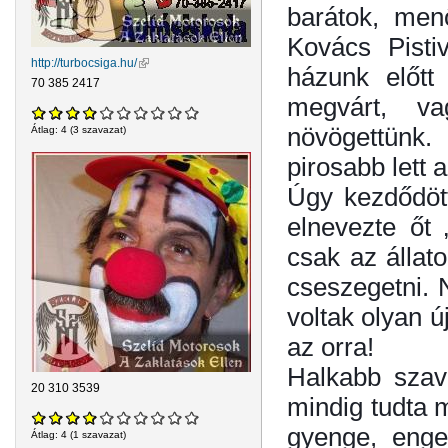
barátok, men
Kovács Pisti
http://turbocsiga.hu/
(külső hivatkozás)
házunk előtt
70 385 2417
megvárt, v
növögettünk.
Átlag:
4
(
3
szavazat)
pirosabb lett
Úgy kezdődött
elnevezte őt
csak az állat
cseszegetni. 
voltak olyan ú
az orra!
Halkabb szavú
20 310 3539
mindig tudta 
gyenge, enge
Átlag:
4
(
1
szavazat)