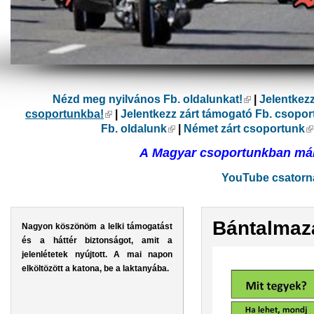
Nézd meg nyilvános Fb. oldalunkat!
(külső hivatk
|
Jelentkez
csoportunkba!
(külső hivatkozás)
|
Jelentkezz zárt támogató Fb. csopo
Fb. oldalunk
(külső hivatkozás)
|
Német zárt csoportunk
(
A Magyar csoportunkban már 
YouTube csatorná
Bántalmaz
Nagyon köszönöm a lelki támogatást
és a háttér biztonságot, amit a
jelenlétetek nyújtott. A mai napon
elköltözött a katona, be a laktanyába.