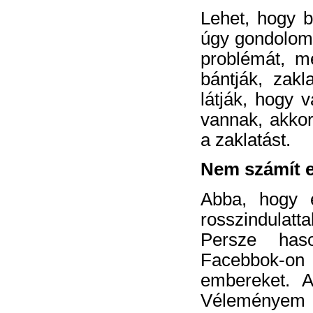
Lehet, hogy b
úgy gondolom,
problémát, m
bántják, zakl
látják, hogy v
vannak, akkor
a zaklatást.
Nem számít 
Abba, hogy e
rosszindulatt
Persze has
Facebbok-on 
embereket. A
Véleményem 