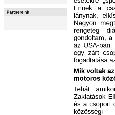
esetekre „spe
Ennek a csa
Partnereink
lánynak, elkí
Nagyon megte
rengeteg di
gondoltam, a 
az USA-ban. 
egy zárt cso
fogadtatása az
Mik voltak az
motoros közö
Tehát amiko
Zaklatások Ell
és a csoport 
közösségi