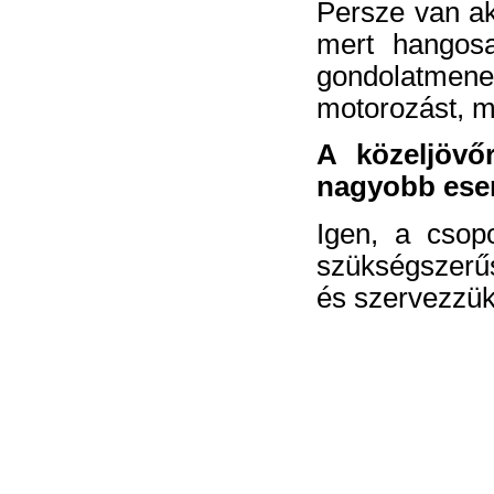
Persze van aki
mert hangosa
gondolatmenet
motorozást, m
A közeljövő
nagyobb esem
Igen, a csopo
szükségszerűs
és szervezzük,