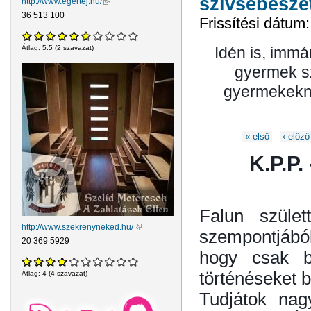
szívsebésze
http://www.egertej.hu/
(külső hivatkozás)
36 513 100
Frissítési dátum
Idén is, immá
Átlag:
5.5
(
2
szavazat)
gyermek sz
gyermekekne
Oldalak
« első
‹ előző
K.P.P.
Falun szület
http://www.szekrenyneked.hu/
(külső hivatkozás)
szempontjából
20 369 5929
hogy csak b
történéseket b
Átlag:
4
(
4
szavazat)
Tudjátok nag