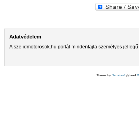
Adatvédelem
A szelidmotorosok.hu portál mindenfajta személyes jellegű 
Theme by
Danetsoft
(külső hi
and
D