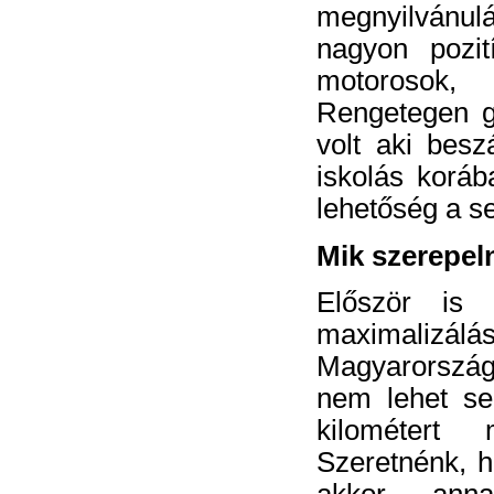
megnyilvánu
nagyon pozit
motorosok,
Rengetegen gr
volt aki
beszá
iskolás koráb
lehetőség a s
Mik szerepel
Először is 
maximaliz
Magyarország
nem lehet sen
kilométert
Szeretnénk, h