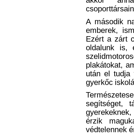
akkor anna
csoporttársain
A második na
emberek, ism
Ezért a zárt 
oldalunk is,
szelidmotoros
plakátokat, am
után el tudja
gyerkőc iskolá
Természetes
segítséget, 
gyerekeknek, 
érzik maguka
védtelennek é