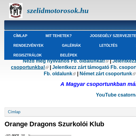
szelidmotorosok.hu
CÍMLAP
MIT TEHETEK?
JOGSEGÉLY SZERVEZET
RENDEZVÉNYEK
GALÉRIÁK
LETÖLTÉS
REGISZTRÁLOK
BELÉPEK
Nézd meg nyilvános Fb. oldalunkat!
(külső hivatk
|
Jelentkez
csoportunkba!
(külső hivatkozás)
|
Jelentkezz zárt támogató Fb. csopo
Fb. oldalunk
(külső hivatkozás)
|
Német zárt csoportunk
(
A Magyar csoportunkban már 
YouTube csatorná
Jelenlegi hely
Címlap
Orange Dragons Szurkolói Klub