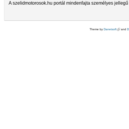
A szelidmotorosok.hu portál mindenfajta személyes jellegű 
Theme by
Danetsoft
(külső hi
and
D