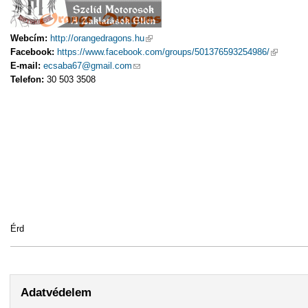
Webcím:
http://orangedragons.hu
(külső hivatkozás)
Facebook:
https://www.facebook.com/groups/501376593254986/
(külső hi
E-mail:
ecsaba67@gmail.com
(link sends e-mail)
Telefon:
30 503 3508
Érd
Adatvédelem