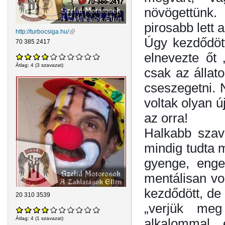
növögettünk.
pirosabb lett
http://turbocsiga.hu/
(külső hivatkozás)
Úgy kezdődött
70 385 2417
elnevezte őt
Átlag:
4
(
3
szavazat)
csak az állat
cseszegetni. 
voltak olyan ú
az orra!
Halkabb szavú
mindig tudta 
gyenge, enge
mentálisan v
kezdődött, de 
20 310 3539
„verjük meg
Átlag:
4
(
1
szavazat)
alkalommal 