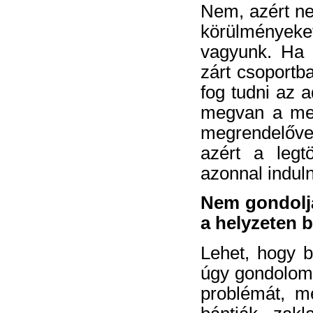
Nem, azért ne
körülmények
vagyunk. Ha a
zárt csoportb
fog tudni az a
megvan a meg
megrendelővel
azért a legt
azonnal induln
Nem gondolja
a helyzeten 
Lehet, hogy b
úgy gondolom,
problémát, m