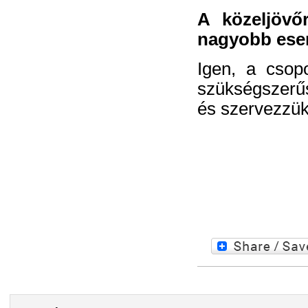
A közeljövő
nagyobb esem
Igen, a csopo
szükségszerűs
és szervezzük,