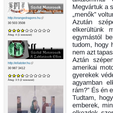
Megvártuk a su
„menők” voltu
http://orangedragons.hu
(külső hivatkozás)
Azután szép
30 503 3508
elkerültünk 
egymástól be
Átlag:
4
(
1
szavazat)
tudom, hogy h
nem azt tapasz
Aztán szépen
http://ellatoter.hu
(külső hivatkozás)
amerikai moto
30 987 3412
gyerekek véde
Átlag:
3.5
(
2
szavazat)
agyamban elk
rám?” És én 
Tudtam, hogy
emberek, mint
elkezdek szer