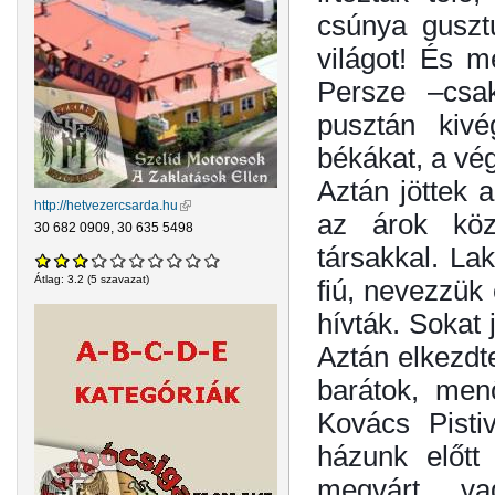
csúnya guszt
világot! És me
Persze –csa
pusztán kivé
békákat, a vég
Aztán jöttek 
http://hetvezercsarda.hu
(külső hivatkozás)
az árok köz
30 682 0909, 30 635 5498
társakkal. La
Átlag:
3.2
(
5
szavazat)
fiú, nevezzük 
hívták. Sokat
Aztán elkezdt
barátok, men
Kovács Pisti
házunk előtt
megvárt, v