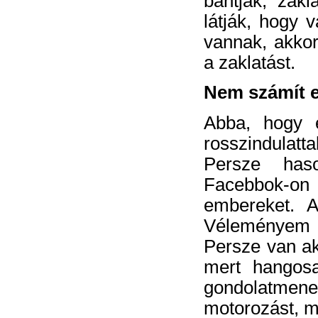
bántják, zakl
látják, hogy v
vannak, akkor
a zaklatást.
Nem számít 
Abba, hogy e
rosszindulatt
Persze has
Facebbok-on 
embereket. A
Véleményem 
Persze van aki
mert hangosa
gondolatmenet
motorozást, m