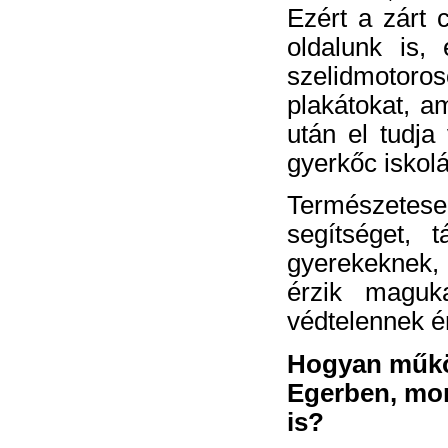
Ezért a zárt 
oldalunk is,
szelidmotoros
plakátokat, am
után el tudja
gyerkőc iskolá
Természetes
segítséget, 
gyerekeknek, 
érzik maguka
védtelennek é
Hogyan működi
Egerben, mo
is?