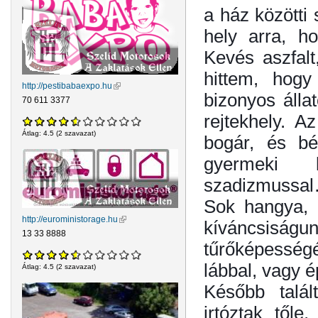
a ház közötti 
hely arra, ho
Kevés aszfalt
hittem, hogy
http://pestibabaexpo.hu
(külső hivatkozás)
bizonyos álla
70 611 3377
rejtekhely. A
Átlag:
4.5
(
2
szavazat)
bogár, és bé
gyermeki 
szadizmussa
Sok hangya, 
http://euroministorage.hu
(külső hivatkozás)
kíváncsiságun
13 33 8888
tűrőképessé
lábbal, vagy 
Átlag:
4.5
(
2
szavazat)
Később talál
irtóztak től