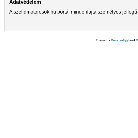
Adatvédelem
A szelidmotorosok.hu portál mindenfajta személyes jellegű 
Theme by
Danetsoft
(külső hi
and
D