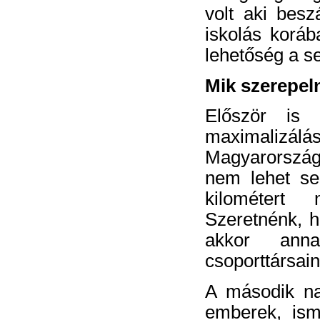
volt aki
beszá
iskolás koráb
lehetőség a s
Mik szerepel
Először is 
maximaliz
Magyarország
nem lehet sen
kilométert
Szeretnénk, h
akkor anna
csoporttársain
A második na
emberek, ism