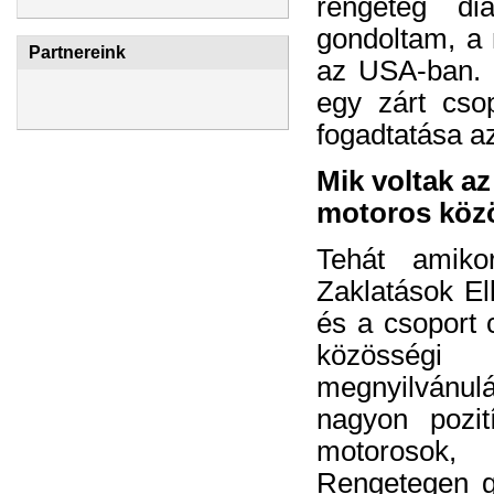
rengeteg di
gondoltam, a 
Partnereink
az USA-ban. 
egy zárt cso
fogadtatása az
Mik voltak az
motoros közö
Tehát amiko
Zaklatások Ell
és a csoport 
közösségi
megnyilvánu
nagyon pozit
motorosok,
Rengetegen gr