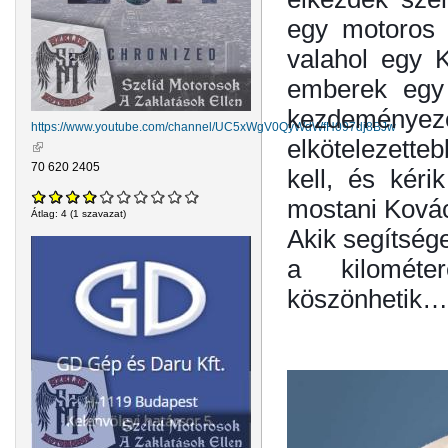
egy motoros 
valahol egy K
emberek egy 
kezdeményezé
https://www.youtube.com/channel/UC5xWgV0QyWdWfH097dj8BJw
elkötelezette
(külső hivatkozás)
70 620 2405
kell, és kéri
mostani Kovác
Átlag:
4
(
1
szavazat)
Akik segítsége
a kilométe
köszönhetik…