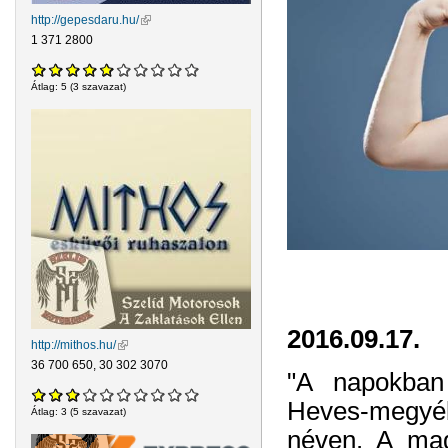
http://gepesdaru.hu/
(külső hivatkozás)
1 371 2800
Átlag:
5
(
3
szavazat)
2016.09.17.
http://mithos.hu/
(külső hivatkozás)
36 700 650, 30 302 3070
"A napokban
Heves-megyéb
Átlag:
3
(
5
szavazat)
néven. A mag