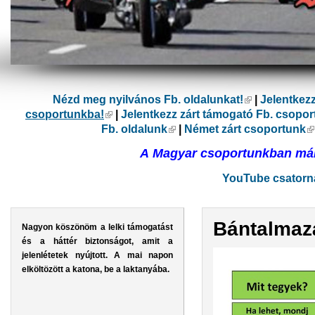
Nézd meg nyilvános Fb. oldalunkat!
(külső hivatk
|
Jelentkez
csoportunkba!
(külső hivatkozás)
|
Jelentkezz zárt támogató Fb. csopo
Fb. oldalunk
(külső hivatkozás)
|
Német zárt csoportunk
(
A Magyar csoportunkban már 
YouTube csatorná
Bántalmaz
Nagyon köszönöm a lelki támogatást
és a háttér biztonságot, amit a
jelenlétetek nyújtott. A mai napon
elköltözött a katona, be a laktanyába.