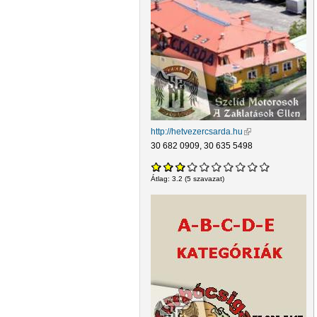
http://hetvezercsarda.hu
(külső hivatkozás)
30 682 0909, 30 635 5498
Átlag:
3.2
(
5
szavazat)