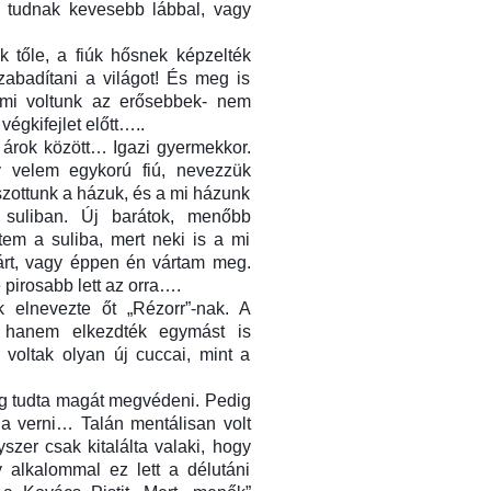
y tudnak kevesebb lábbal, vagy
k tőle, a fiúk hősnek képzelték
abadítani a világot! És meg is
t mi voltunk az erősebbek- nem
végkifejlet előtt…..
z árok között… Igazi gyermekkor.
y velem egykorú fiú, nevezzük
tszottunk a házuk, és a mi házunk
 suliban. Új barátok, menőbb
em a suliba, mert neki is a mi
várt, vagy éppen én vártam meg.
pirosabb lett az orra….
 elnevezte őt „Rézorr”-nak. A
, hanem elkezdték egymást is
voltak olyan új cuccai, mint a
dig tudta magát megvédeni. Pedig
a verni… Talán mentálisan volt
er csak kitalálta valaki, hogy
 alkalommal ez lett a délutáni