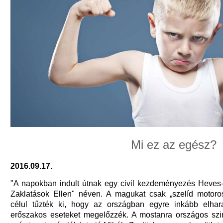
Mi ez az egész?
2016.09.17.
"A napokban indult útnak egy civil kezdeményezés Heves
Zaklatások Ellen" néven. A magukat csak „szelíd motoro
célul tűzték ki, hogy az országban egyre inkább elha
erőszakos eseteket megelőzzék. A mostanra országos szi