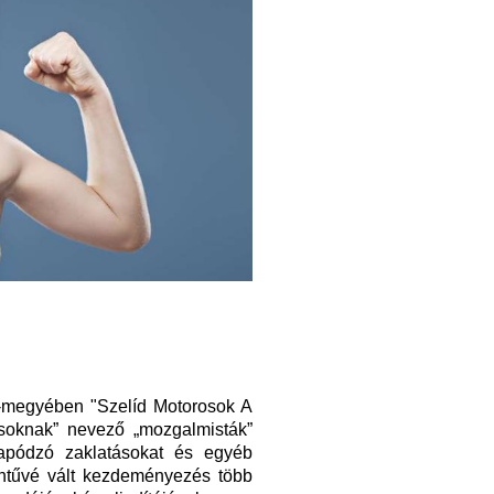
-megyében "Szelíd Motorosok A
soknak” nevező „mozgalmisták”
rapódzó zaklatásokat és egyéb
ntűvé vált kezdeményezés több