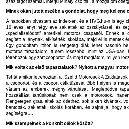
száz tagot számlál. Interjú Mihály Zsolttal, a mozgalom ötlet
Minek okán jutott eszébe a gondolat, hogy meg kellene 
A napokban olvastam az Index-en, és a HVG.hu-n is egy ci
16 éves lányt négy éve zaklatták az osztálytársai, és seg
„specializálódott” amerikai motoros csapattól. Ennek a
segített a lánynak, elkísérték iskolába, majd el is mentek é
úgy gondoltam itthon is rengeteg diák lehet hasonló he
motoros társadalom itt sem rosszabb, mint az USA-ban.
létrehozok egy zárt csoportot, és majd meglátom, milyen lesz
Mik voltak az első tapasztalatok? Nyitott a magyar moto
Tehát amikor létrehoztam a „Szelíd Motorosok A Zaklatások E
a csoportot, és a csoport célkitűzését több helyen is meg
vártam az emberek megnyilvánulását. Meglepődve tapas
hozzáállást tanúsítottak nem csak a motorosok, han
Rengetegen gratuláltak az ötlethez, sok sikert kívántak, vo
bántották, zaklatták iskolás korában, és sajnálja, hogy a
segítségre….
Mik szerepelnek a konkrét célok között?