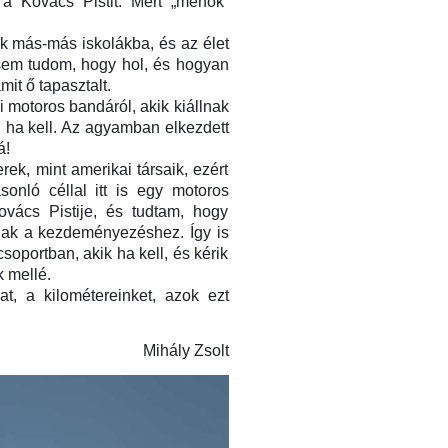
 a Kovács Pistit. Mert „menők”
k más-más iskolákba, és az élet
 sem tudom, hogy hol, és hogyan
it ő tapasztalt.
 motoros bandáról, akik kiállnak
 ha kell. Az agyamban elkezdett
á!
k, mint amerikai társaik, ezért
onló céllal itt is egy motoros
vács Pistije, és tudtam, hogy
gnak a kezdeményezéshez. Így is
csoportban, akik ha kell, és kérik
k mellé.
t, a kilométereinket, azok ezt
Mihály Zsolt