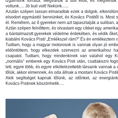
izgalmunk forrása. Megvártuk a suli előtt, és megvertük
voltunk…. Jó buli volt! Nekünk…..
Azután szépen lassan elmaradtak ezek a dolgok, elkerültün
elsodort egymástól bennünket, és Kovács Pistitől is. Most
él. Remélem, az ő gyerekei nem azt tapasztalják a suliban, am
Aztán szépen felnőttem, és olvastam egy cikket egy amerikai
a bántalmazott gyerekek védelme érdekében, és védik őket,
kiabálni Kovács Pisti! „Emlékszel rám?” És én emlékeztem r
Tudtam, hogy a magyar motorosok is vannak olyan jó embere
eldöntöttem, hogy elkezdek szervezni az amerikaihoz has
csapatot. Tudtam, hogy mindenkinek van valahol egy Ko
„normális” emberek egy Kovács Pisti után, csatlakozni fo
lett, egyre több, és egyre elkötelezettebb társaink vannak a 
tőlük, akkor elmennek, és oda állnak a mostani Kovács Pisti
Akik segítséget kapnak tőlünk, az időnket, az energiánka
Kovács Pistinek köszönhetik….