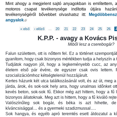
Mint ahogy a megjelent sajtó anyagokban is említettem,
motoros csapat tevékenysége indította útjára hazá
tevékenységéről bővebbet olvashatsz itt:
Megdöbbensz:
angyalok
(külső hivatkozás)
Oldalak
« első
‹ előző
…
20
21
22
23
24
25
26
K.P.P. - avagy a Kovács Pis
Miből lesz a cserebogár?
Falun születtem, ott is nőttem fel. Ez a történet szempontjá
gyanítom, hogy csak bizonyos mértékben tudja a helyszín a t
Tudjátok nagyon jól, hogy a legkeményebb cucc, az an
életem első pár évére, de egyszer csak ovis lettem. F
szocializációmhoz kétségtelenül hozzájárult.
Kertes házunk két utca találkozásánál volt, és az út, meg a 
ozás)
járda, árok, és sok-sok hely arra, hogy unalmas időnket ott 
kevés beton, sok-sok fű. Ekkor még azt hittem, hogy a fű l
bizonyos állatoknak. Meg azt is hittem, hogy a fű kiváló rejt
Valószínűleg sok bogár, és béka is azt hihette, 
kíváncsisággal… és a gyermeki szadizmussal….
Sok hangya, és egyéb apró teremtés esett áldozatul a k