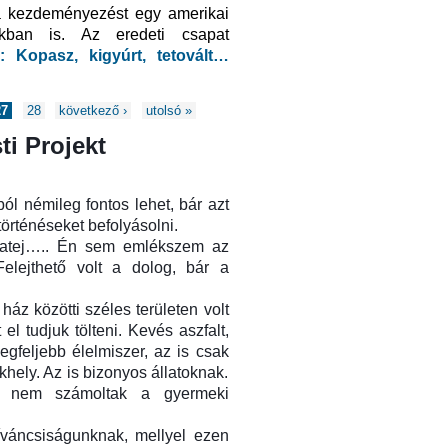
 a kezdeményezést egy amerikai
nkban is. Az eredeti csapat
 Kopasz, kigyúrt, tetovált…
27
28
következő ›
utolsó »
ti Projekt
ból némileg fontos lehet, bár azt
örténéseket befolyásolni.
yatej….. Én sem emlékszem az
elejthető volt a dolog, bár a
ház közötti széles területen volt
el tudjuk tölteni. Kevés aszfalt,
egfeljebb élelmiszer, az is csak
ekhely. Az is bizonyos állatoknak.
de nem számoltak a gyermeki
íváncsiságunknak, mellyel ezen