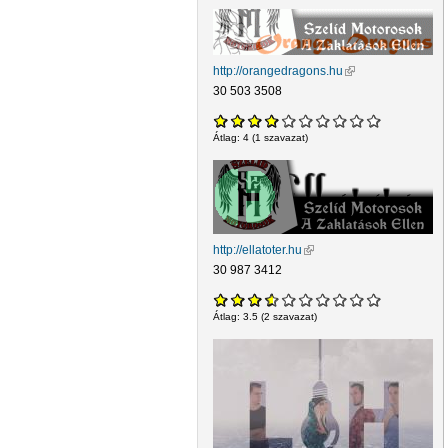
http://orangedragons.hu
(külső hivatkozás)
30 503 3508
Átlag:
4
(
1
szavazat)
http://ellatoter.hu
(külső hivatkozás)
30 987 3412
Átlag:
3.5
(
2
szavazat)