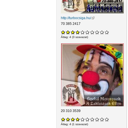
http://turbocsiga.hu/
(külső hivatkozás)
70 385 2417
Átlag:
4
(
3
szavazat)
20 310 3539
Átlag:
4
(
1
szavazat)