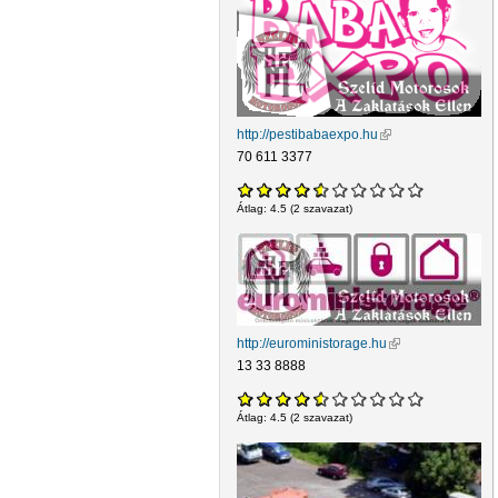
http://pestibabaexpo.hu
(külső hivatkozás)
70 611 3377
Átlag:
4.5
(
2
szavazat)
http://euroministorage.hu
(külső hivatkozás)
13 33 8888
Átlag:
4.5
(
2
szavazat)