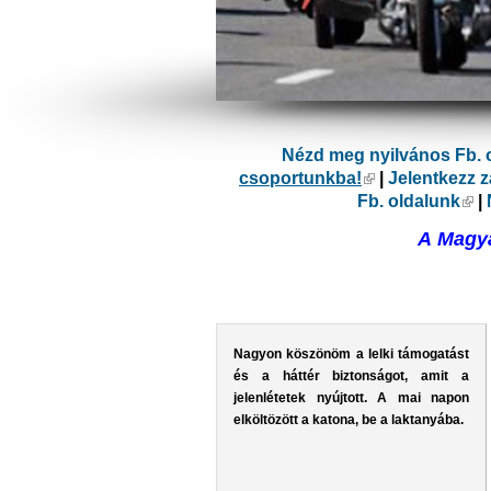
Nézd meg nyilvános Fb. 
csoportunkba!
(külső hivatkoz
|
Jelentkezz 
Fb. oldalunk
(kü
|
A Magya
Nagyon köszönöm a lelki támogatást
és a háttér biztonságot, amit a
jelenlétetek nyújtott. A mai napon
elköltözött a katona, be a laktanyába.