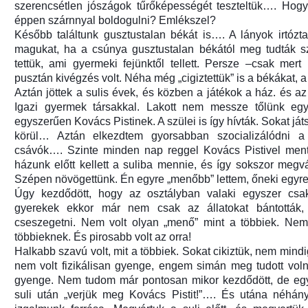
szerencsétlen jószágok tűrőképességét teszteltük…. Hog
éppen szárnnyal boldogulni? Emlékszel?
Később találtunk gusztustalan békát is…. A lányok irtózta
magukat, ha a csúnya gusztustalan békától meg tudták sz
tettük, ami gyermeki fejünktől tellett. Persze –csak mer
pusztán kivégzés volt. Néha még „cigiztettük” is a békákat, a 
Aztán jöttek a sulis évek, és közben a játékok a ház. és a
Igazi gyermek társakkal. Lakott nem messze tőlünk eg
egyszerűen Kovács Pistinek. A szülei is így hívták. Sokat já
körül… Aztán elkezdtem gyorsabban szocializálódni a
csávók…. Szinte minden nap reggel Kovács Pistivel ment
házunk előtt kellett a suliba mennie, és így sokszor meg
Szépen növögettünk. Én egyre „menőbb” lettem, őneki egyre 
Úgy kezdődött, hogy az osztályban valaki egyszer csak
gyerekek ekkor már nem csak az állatokat bántották
cseszegetni. Nem volt olyan „menő” mint a többiek. Nem 
többieknek. És pirosabb volt az orra!
Halkabb szavú volt, mit a többiek. Sokat cikiztük, nem min
nem volt fizikálisan gyenge, engem simán meg tudott voln
gyenge. Nem tudom már pontosan mikor kezdődött, de egysz
suli után „verjük meg Kovács Pistit!”…. És utána néhány