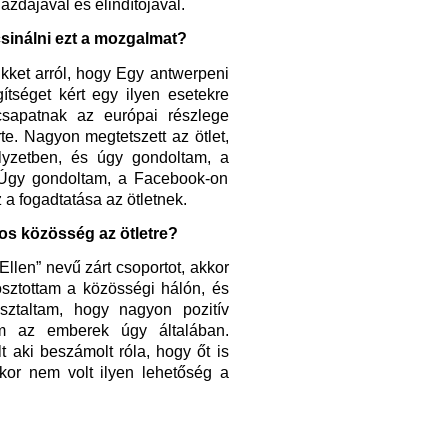
gazdájával és elindítójával.
csinálni ezt a mozgalmat?
kket arról, hogy Egy antwerpeni
ítséget kért egy ilyen esetekre
 csapatnak az európai részlege
rte. Nagyon megtetszett az ötlet,
lyzetben, és úgy gondoltam, a
 Úgy gondoltam, a Facebook-on
 a fogadtatása az ötletnek.
ros közösség az ötletre?
llen” nevű zárt csoportot, akkor
osztottam a közösségi hálón, és
ztaltam, hogy nagyon pozitív
em az emberek úgy általában.
lt aki
beszámolt róla, hogy őt is
kkor nem volt ilyen lehetőség a