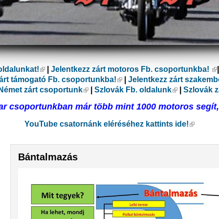
oldalunkat!
(külső hivatkozás)
|
Jelentkezz zárt motoros Fb. csoportunkba!
(k
ás)
zárt támogató Fb. csoportunkba!
(külső hivatkozás)
|
Jelentkezz zárt szakemb
lső hivatkozás)
Német zárt csoportunk
(külső hivatkozás)
|
Szlovák Fb. oldalunk
(külső hivat
|
Szlovák z
r csoportunkban már több mint 1000 motoros segít, 
YouTube csatornánk eléréséhez kattints ide!
(külső h
Bántalmazás