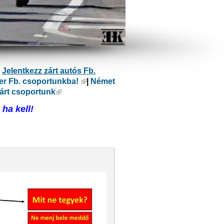
ülső hivatkozás)
|
Jelentkezz zárt autós Fb.
er Fb. csoportunkba!
(külső hivatkozás)
|
Német
kozás)
árt csoportunk
(külső hivatkozás)
ha kell!
ivatkozás)