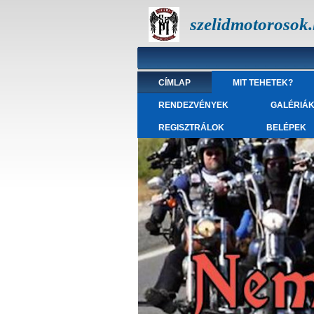
szelidmotorosok
CÍMLAP
MIT TEHETEK?
RENDEZVÉNYEK
GALÉRIÁ
REGISZTRÁLOK
BELÉPEK