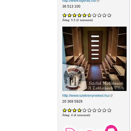
http://www.egertej.hu/
(külső hivatkozás)
36 513 100
Átlag:
5.5
(
2
szavazat)
http://www.szekrenyneked.hu/
(külső hivatk
20 369 5929
Átlag:
4
(
4
szavazat)