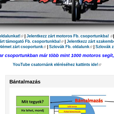
oldalunkat!
(külső hivatkozás)
|
Jelentkezz zárt motoros Fb. csoportunkba!
(k
ás)
zárt támogató Fb. csoportunkba!
(külső hivatkozás)
|
Jelentkezz zárt szakemb
lső hivatkozás)
Német zárt csoportunk
(külső hivatkozás)
|
Szlovák Fb. oldalunk
(külső hivat
|
Szlovák z
r csoportunkban már több mint 1000 motoros segít, 
YouTube csatornánk eléréséhez kattints ide!
(külső h
Bántalmazás