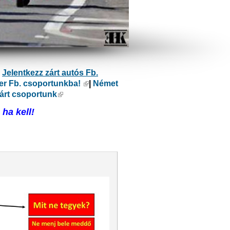
ülső hivatkozás)
|
Jelentkezz zárt autós Fb.
er Fb. csoportunkba!
(külső hivatkozás)
|
Német
kozás)
árt csoportunk
(külső hivatkozás)
ha kell!
ivatkozás)