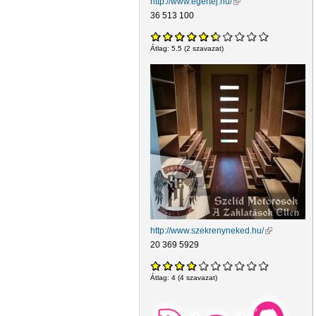
http://www.egertej.hu/
(külső hivatkozás)
36 513 100
Átlag:
5.5
(
2
szavazat)
http://www.szekrenyneked.hu/
(külső hivatk
20 369 5929
Átlag:
4
(
4
szavazat)