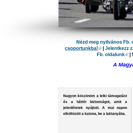
Nézd meg nyilvános Fb. 
csoportunkba!
(külső hivatkoz
|
Jelentkezz 
Fb. oldalunk
(kü
|
A Magya
Nagyon köszönöm a lelki támogatást
és a háttér biztonságot, amit a
jelenlétetek nyújtott. A mai napon
elköltözött a katona, be a laktanyába.