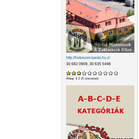
http://hetvezercsarda.hu
(külső hivatkozás)
30 682 0909, 30 635 5498
Átlag:
3.2
(
5
szavazat)