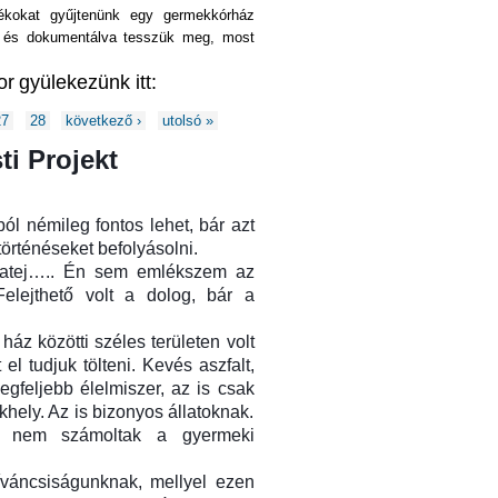
ékokat gyűjtenünk egy germekkórház
an és dokumentálva tesszük meg, most
or
gyülekezünk itt:
27
28
következő ›
utolsó »
ti Projekt
ból némileg fontos lehet, bár azt
örténéseket befolyásolni.
yatej….. Én sem emlékszem az
elejthető volt a dolog, bár a
ház közötti széles területen volt
el tudjuk tölteni. Kevés aszfalt,
egfeljebb élelmiszer, az is csak
ekhely. Az is bizonyos állatoknak.
de nem számoltak a gyermeki
íváncsiságunknak, mellyel ezen