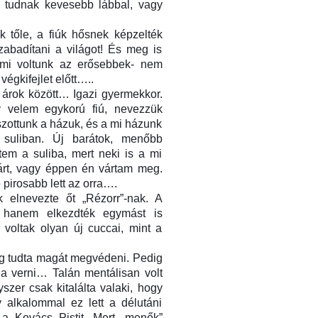
y tudnak kevesebb lábbal, vagy
k tőle, a fiúk hősnek képzelték
abadítani a világot! És meg is
t mi voltunk az erősebbek- nem
végkifejlet előtt…..
z árok között… Igazi gyermekkor.
y velem egykorú fiú, nevezzük
tszottunk a házuk, és a mi házunk
 suliban. Új barátok, menőbb
em a suliba, mert neki is a mi
várt, vagy éppen én vártam meg.
pirosabb lett az orra….
 elnevezte őt „Rézorr”-nak. A
, hanem elkezdték egymást is
voltak olyan új cuccai, mint a
dig tudta magát megvédeni. Pedig
a verni… Talán mentálisan volt
er csak kitalálta valaki, hogy
 alkalommal ez lett a délutáni
 a Kovács Pistit. Mert „menők”