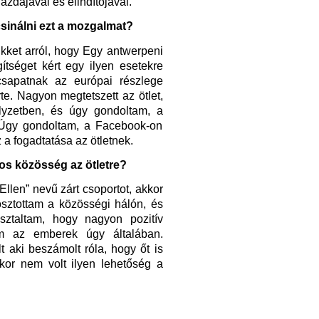
gazdájával és elindítójával.
csinálni ezt a mozgalmat?
kket arról, hogy Egy antwerpeni
ítséget kért egy ilyen esetekre
 csapatnak az európai részlege
rte. Nagyon megtetszett az ötlet,
lyzetben, és úgy gondoltam, a
 Úgy gondoltam, a Facebook-on
 a fogadtatása az ötletnek.
ros közösség az ötletre?
llen” nevű zárt csoportot, akkor
osztottam a közösségi hálón, és
ztaltam, hogy nagyon pozitív
em az emberek úgy általában.
lt aki
beszámolt róla, hogy őt is
kkor nem volt ilyen lehetőség a