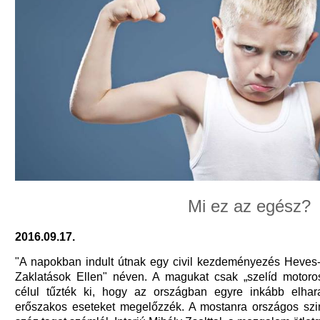
Mi ez az egész?
2016.09.17.
"A napokban indult útnak egy civil kezdeményezés Heves
Zaklatások Ellen" néven. A magukat csak „szelíd motoro
célul tűzték ki, hogy az országban egyre inkább elha
erőszakos eseteket megelőzzék. A mostanra országos szi