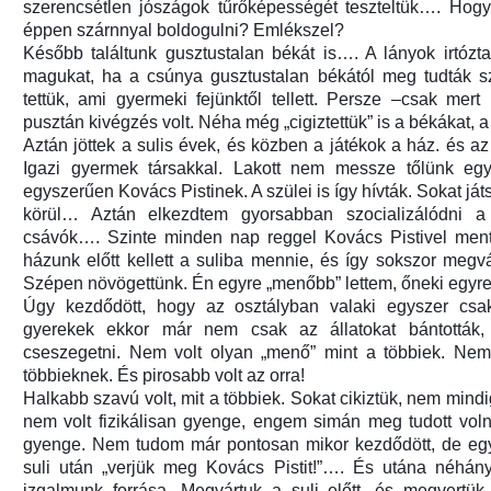
szerencsétlen jószágok tűrőképességét teszteltük…. Hog
éppen szárnnyal boldogulni? Emlékszel?
Később találtunk gusztustalan békát is…. A lányok irtózta
magukat, ha a csúnya gusztustalan békától meg tudták sz
tettük, ami gyermeki fejünktől tellett. Persze –csak mer
pusztán kivégzés volt. Néha még „cigiztettük” is a békákat, a 
Aztán jöttek a sulis évek, és közben a játékok a ház. és a
Igazi gyermek társakkal. Lakott nem messze tőlünk eg
egyszerűen Kovács Pistinek. A szülei is így hívták. Sokat já
körül… Aztán elkezdtem gyorsabban szocializálódni a
csávók…. Szinte minden nap reggel Kovács Pistivel ment
házunk előtt kellett a suliba mennie, és így sokszor meg
Szépen növögettünk. Én egyre „menőbb” lettem, őneki egyre 
Úgy kezdődött, hogy az osztályban valaki egyszer csak
gyerekek ekkor már nem csak az állatokat bántották
cseszegetni. Nem volt olyan „menő” mint a többiek. Nem 
többieknek. És pirosabb volt az orra!
Halkabb szavú volt, mit a többiek. Sokat cikiztük, nem min
nem volt fizikálisan gyenge, engem simán meg tudott voln
gyenge. Nem tudom már pontosan mikor kezdődött, de egysz
suli után „verjük meg Kovács Pistit!”…. És utána néhány
izgalmunk forrása. Megvártuk a suli előtt, és megvertük