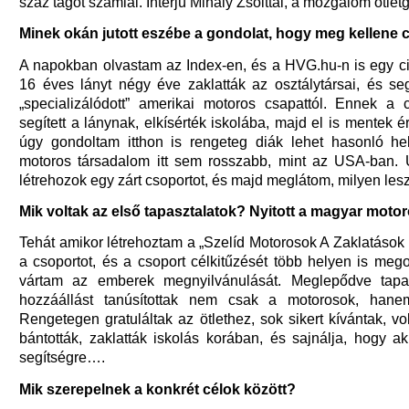
száz tagot számlál. Interjú Mihály Zsolttal, a mozgalom ötlet
Minek okán jutott eszébe a gondolat, hogy meg kellene 
A napokban olvastam az Index-en, és a HVG.hu-n is egy ci
16 éves lányt négy éve zaklatták az osztálytársai, és seg
„specializálódott” amerikai motoros csapattól. Ennek a
segített a lánynak, elkísérték iskolába, majd el is mentek é
úgy gondoltam itthon is rengeteg diák lehet hasonló he
motoros társadalom itt sem rosszabb, mint az USA-ban.
létrehozok egy zárt csoportot, és majd meglátom, milyen lesz
Mik voltak az első tapasztalatok? Nyitott a magyar moto
Tehát amikor létrehoztam a „Szelíd Motorosok A Zaklatások E
a csoportot, és a csoport célkitűzését több helyen is meg
vártam az emberek megnyilvánulását. Meglepődve tapas
hozzáállást tanúsítottak nem csak a motorosok, han
Rengetegen gratuláltak az ötlethez, sok sikert kívántak, vo
bántották, zaklatták iskolás korában, és sajnálja, hogy a
segítségre….
Mik szerepelnek a konkrét célok között?