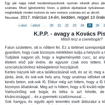
Egy pár napja indult kezdeményezésünk nyomán sikerült plüss ját
számára. Mivel ígéretünkhöz híven, a játékok eljuttatását nyilvános
meghirdetjük minden motoros és nem motoros számára ezt az akciót.
2017. március 14-én, kedden, reggel 10 órak
Részletek:
Oldalak
« első
‹ előző
…
20
21
22
23
24
25
26
K.P.P. - avagy a Kovács Pis
Miből lesz a cserebogár?
Falun születtem, ott is nőttem fel. Ez a történet szempontjá
gyanítom, hogy csak bizonyos mértékben tudja a helyszín a t
Tudjátok nagyon jól, hogy a legkeményebb cucc, az an
életem első pár évére, de egyszer csak ovis lettem. F
szocializációmhoz kétségtelenül hozzájárult.
Kertes házunk két utca találkozásánál volt, és az út, meg a 
járda, árok, és sok-sok hely arra, hogy unalmas időnket ott 
ozás)
kevés beton, sok-sok fű. Ekkor még azt hittem, hogy a fű l
bizonyos állatoknak. Meg azt is hittem, hogy a fű kiváló rejt
Valószínűleg sok bogár, és béka is azt hihette, 
kíváncsisággal… és a gyermeki szadizmussal….
Sok hangya, és egyéb apró teremtés esett áldozatul a k