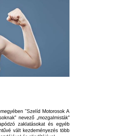
-megyében "Szelíd Motorosok A
soknak” nevező „mozgalmisták”
rapódzó zaklatásokat és egyéb
ntűvé vált kezdeményezés több