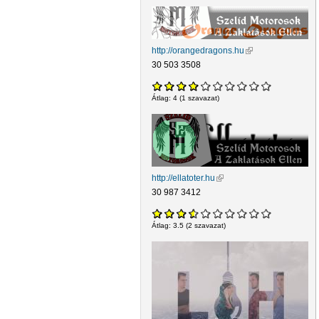
http://orangedragons.hu
(külső hivatkozás)
30 503 3508
Átlag:
4
(
1
szavazat)
http://ellatoter.hu
(külső hivatkozás)
30 987 3412
Átlag:
3.5
(
2
szavazat)