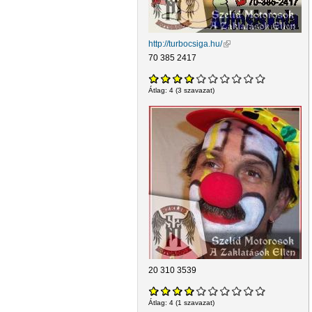
http://turbocsiga.hu/
(külső hivatkozás)
70 385 2417
Átlag:
4
(
3
szavazat)
20 310 3539
Átlag:
4
(
1
szavazat)