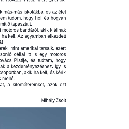
k más-más iskolákba, és az élet
 sem tudom, hogy hol, és hogyan
it ő tapasztalt.
 motoros bandáról, akik kiállnak
 ha kell. Az agyamban elkezdett
á!
k, mint amerikai társaik, ezért
onló céllal itt is egy motoros
vács Pistije, és tudtam, hogy
gnak a kezdeményezéshez. Így is
csoportban, akik ha kell, és kérik
k mellé.
t, a kilométereinket, azok ezt
Mihály Zsolt