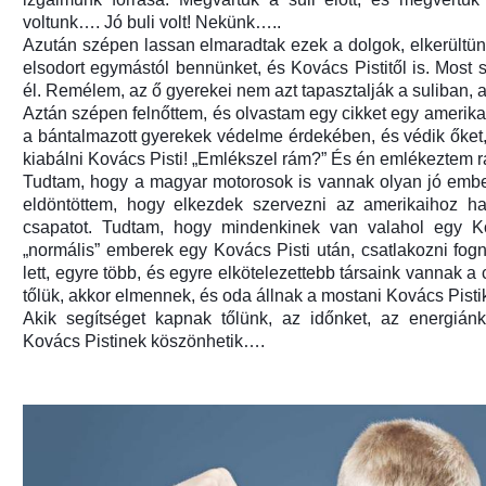
voltunk…. Jó buli volt! Nekünk…..
Azután szépen lassan elmaradtak ezek a dolgok, elkerültün
elsodort egymástól bennünket, és Kovács Pistitől is. Most
él. Remélem, az ő gyerekei nem azt tapasztalják a suliban, am
Aztán szépen felnőttem, és olvastam egy cikket egy amerikai
a bántalmazott gyerekek védelme érdekében, és védik őket,
kiabálni Kovács Pisti! „Emlékszel rám?” És én emlékeztem r
Tudtam, hogy a magyar motorosok is vannak olyan jó embere
eldöntöttem, hogy elkezdek szervezni az amerikaihoz has
csapatot. Tudtam, hogy mindenkinek van valahol egy Ko
„normális” emberek egy Kovács Pisti után, csatlakozni fo
lett, egyre több, és egyre elkötelezettebb társaink vannak a 
tőlük, akkor elmennek, és oda állnak a mostani Kovács Pisti
Akik segítséget kapnak tőlünk, az időnket, az energiánka
Kovács Pistinek köszönhetik….