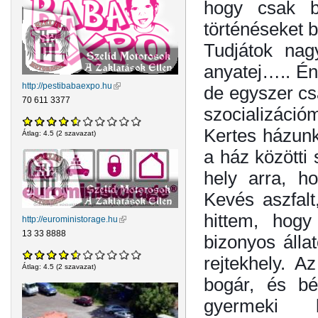
hogy csak b
történéseket b
Tudjátok nag
anyatej….. Én
http://pestibabaexpo.hu
(külső hivatkozás)
de egyszer csa
70 611 3377
szocializáció
Kertes házunk 
Átlag:
4.5
(
2
szavazat)
a ház közötti 
hely arra, ho
Kevés aszfalt
hittem, hogy
http://euroministorage.hu
(külső hivatkozás)
13 33 8888
bizonyos álla
rejtekhely. A
Átlag:
4.5
(
2
szavazat)
bogár, és bé
gyermeki 