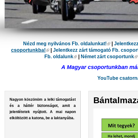
Nézd meg nyilvános Fb. oldalunkat!
(külső hivatk
|
Jelentkez
csoportunkba!
(külső hivatkozás)
|
Jelentkezz zárt támogató Fb. csopo
Fb. oldalunk
(külső hivatkozás)
|
Német zárt csoportunk
(
A Magyar csoportunkban már 
YouTube csatorná
Bántalmaz
Nagyon köszönöm a lelki támogatást
és a háttér biztonságot, amit a
jelenlétetek nyújtott. A mai napon
elköltözött a katona, be a laktanyába.