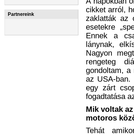
A napokban ol
cikket arról,
Partnereink
zaklatták az 
esetekre „spe
Ennek a csa
lánynak, elkí
Nagyon megte
rengeteg di
gondoltam, a 
az USA-ban. 
egy zárt cso
fogadtatása az
Mik voltak az
motoros közö
Tehát amiko