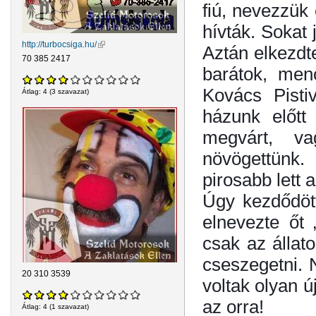
fiú, nevezzük 
hívták. Sokat
http://turbocsiga.hu/
(külső hivatkozás)
Aztán elkezdt
70 385 2417
barátok, men
Kovács Pisti
Átlag:
4
(
3
szavazat)
házunk előtt
megvárt, v
növögettünk.
pirosabb lett
Úgy kezdődött
elnevezte őt
csak az állat
cseszegetni. 
20 310 3539
voltak olyan ú
az orra!
Átlag:
4
(
1
szavazat)