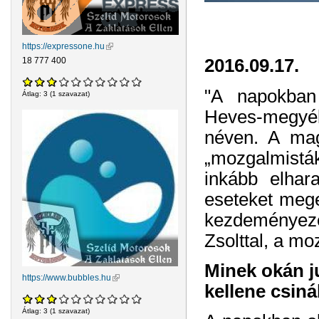
https://expressone.hu
(külső hivatkozás)
2016.09.17.
18 777 400
"A napokban
Átlag:
3
(
1
szavazat)
Heves-megyéb
néven. A mag
„mozgalmisták
inkább elhar
eseteket mege
kezdeményezés
Zsolttal, a mo
Minek okán j
https://www.bubbles.hu
(külső hivatkozás)
kellene csin
Átlag:
3
(
1
szavazat)