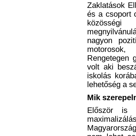
Zaklatások Ell
és a csoport 
közösségi
megnyilvánu
nagyon pozit
motorosok,
Rengetegen gr
volt aki
beszá
iskolás koráb
lehetőség a s
Mik szerepel
Először is 
maximaliz
Magyarország