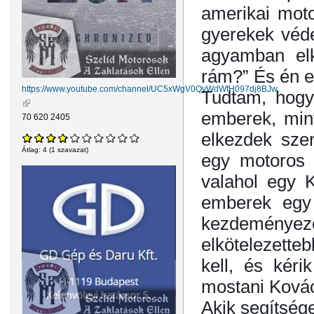
amerikai moto
gyerekek véde
agyamban elk
rám?” És én 
https://www.youtube.com/channel/UC5xWgV0QyWdWfH097dj8BJw
Tudtam, hogy
(külső hivatkozás)
emberek, mint
70 620 2405
elkezdek szer
Átlag:
4
(
1
szavazat)
egy motoros 
valahol egy K
emberek egy 
kezdeményezé
elkötelezette
kell, és kéri
mostani Kovác
Akik segítsége