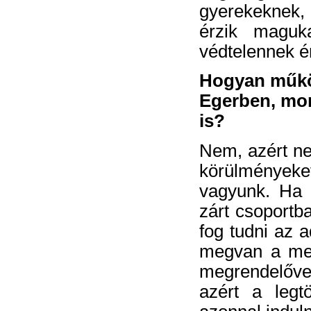
gyerekeknek, 
érzik maguka
védtelennek é
Hogyan működi
Egerben, mo
is?
Nem, azért ne
körülmények
vagyunk. Ha a
zárt csoportb
fog tudni az a
megvan a meg
megrendelővel
azért a legt