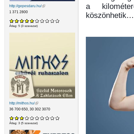
a kilométe
http://gepesdaru.hu/
(külső hivatkozás)
1 371 2800
köszönhetik…
Átlag:
5
(
3
szavazat)
http://mithos.hu/
(külső hivatkozás)
36 700 650, 30 302 3070
Átlag:
3
(
5
szavazat)