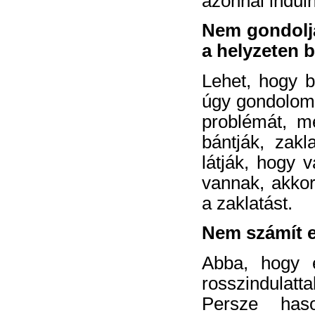
azonnal induln
Nem gondolja
a helyzeten 
Lehet, hogy b
úgy gondolom,
problémát, m
bántják, zakl
látják, hogy v
vannak, akkor
a zaklatást.
Nem számít 
Abba, hogy e
rosszindulatt
Persze has