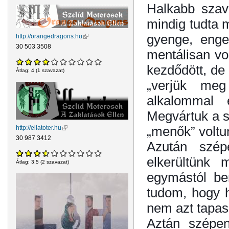
Halkabb szavú
mindig tudta 
gyenge, enge
http://orangedragons.hu
(külső hivatkozás)
30 503 3508
mentálisan v
kezdődött, de 
Átlag:
4
(
1
szavazat)
„verjük meg
alkalommal 
Megvártuk a su
„menők” voltu
http://ellatoter.hu
(külső hivatkozás)
30 987 3412
Azután szép
elkerültünk 
Átlag:
3.5
(
2
szavazat)
egymástól be
tudom, hogy h
nem azt tapasz
Aztán szépen