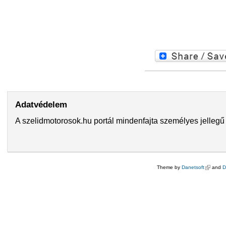
Adatvédelem
A szelidmotorosok.hu portál mindenfajta személyes jellegű 
Theme by
Danetsoft
(külső hi
and
D