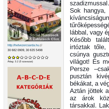
szadizmussa
Sok hangya, 
kíváncsiságun
tűrőképessé
lábbal, vagy 
Később talál
irtóztak től
http://hetvezercsarda.hu
(külső hivatkozás)
30 682 0909, 30 635 5498
csúnya guszt
világot! És me
Átlag:
3.2
(
5
szavazat)
Persze –csa
pusztán kivé
békákat, a vég
Aztán jöttek 
az árok köz
társakkal. La