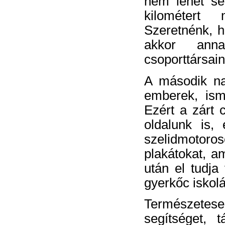
nem lehet sen
kilométert
Szeretnénk, h
akkor anna
csoporttársain
A második na
emberek, ism
Ezért a zárt 
oldalunk is,
szelidmotoros
plakátokat, am
után el tudja
gyerkőc iskolá
Természetes
segítséget, 