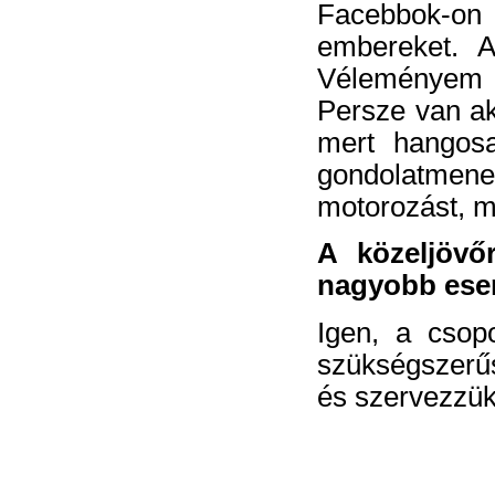
Facebbok-on 
embereket. A
Véleményem 
Persze van aki
mert hangosa
gondolatmenet
motorozást, m
A közeljövő
nagyobb esem
Igen, a csopo
szükségszerűs
és szervezzük,