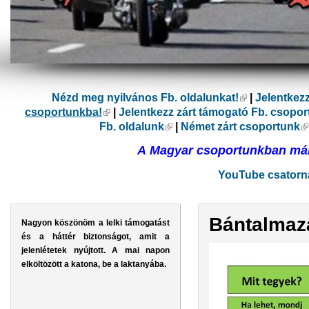
Nézd meg nyilvános Fb. oldalunkat!
(külső hivatk
|
Jelentkez
csoportunkba!
(külső hivatkozás)
|
Jelentkezz zárt támogató Fb. csopo
Fb. oldalunk
(külső hivatkozás)
|
Német zárt csoportunk
(
A Magyar csoportunkban már 
YouTube csatorná
Bántalmaz
Nagyon köszönöm a lelki támogatást
és a háttér biztonságot, amit a
jelenlétetek nyújtott. A mai napon
elköltözött a katona, be a laktanyába.