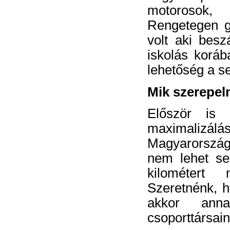
motorosok,
Rengetegen gr
volt aki
beszá
iskolás koráb
lehetőség a s
Mik szerepel
Először is 
maximaliz
Magyarország
nem lehet sen
kilométert
Szeretnénk, h
akkor anna
csoporttársain