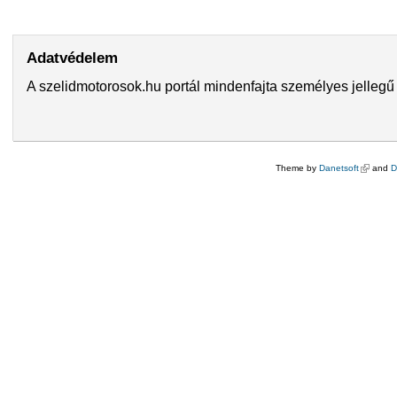
Adatvédelem
A szelidmotorosok.hu portál mindenfajta személyes jellegű 
Theme by
Danetsoft
(külső hi
and
D