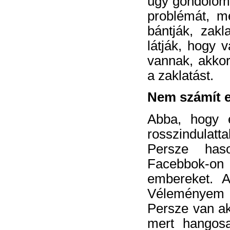
úgy gondolom,
problémát, m
bántják, zakl
látják, hogy v
vannak, akkor
a zaklatást.
Nem számít 
Abba, hogy e
rosszindulatt
Persze has
Facebbok-on 
embereket. A
Véleményem 
Persze van aki
mert hangosa