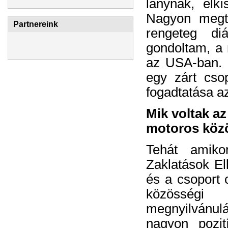
lánynak, elkí
Nagyon megte
Partnereink
rengeteg di
gondoltam, a 
az USA-ban. 
egy zárt cso
fogadtatása az
Mik voltak az
motoros közö
Tehát amiko
Zaklatások Ell
és a csoport 
közösségi
megnyilvánu
nagyon pozit