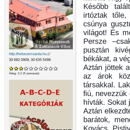
Később talál
irtóztak től
csúnya guszt
világot! És me
Persze –csa
pusztán kivé
http://hetvezercsarda.hu
(külső hivatkozás)
békákat, a vég
30 682 0909, 30 635 5498
Aztán jöttek 
az árok köz
Átlag:
3.2
(
5
szavazat)
társakkal. La
fiú, nevezzük 
hívták. Sokat
Aztán elkezdt
barátok, men
Kovács Pisti