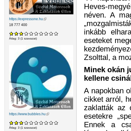
Heves-megyéb
néven. A mag
https://expressone.hu
(külső hivatkozás)
„mozgalmisták
18 777 400
inkább elhar
eseteket mege
Átlag:
3
(
1
szavazat)
kezdeményezés
Zsolttal, a mo
Minek okán j
kellene csin
A napokban ol
cikket arról,
zaklatták az 
esetekre „spe
https://www.bubbles.hu
(külső hivatkozás)
Ennek a csa
Átlag:
3
(
1
szavazat)