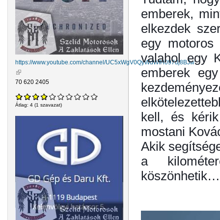
emberek, mint
elkezdek szer
egy motoros 
valahol egy K
https://www.youtube.com/channel/UC5xWgV0QyWdWfH097dj8BJw
emberek egy 
(külső hivatkozás)
70 620 2405
kezdeményezé
elkötelezette
Átlag:
4
(
1
szavazat)
kell, és kéri
mostani Kovác
Akik segítsége
a kilométe
köszönhetik…