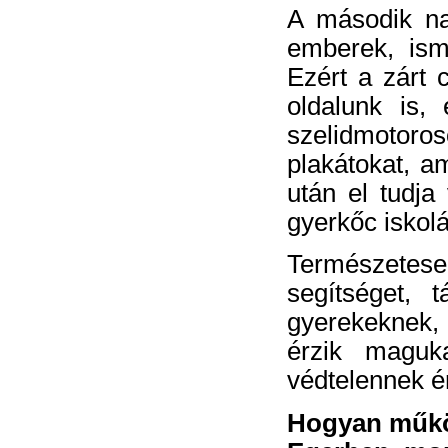
A második na
emberek, ism
Ezért a zárt 
oldalunk is,
szelidmotoros
plakátokat, am
után el tudja
gyerkőc iskolá
Természetes
segítséget, 
gyerekeknek, 
érzik maguka
védtelennek é
Hogyan működi