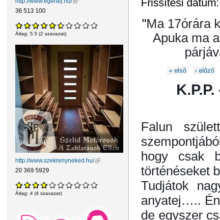
Frissítési dátum
http://www.egertej.hu/
(külső hivatkozás)
36 513 100
"
Ma 17órára k
Apuka ma ad
Átlag:
5.5
(
2
szavazat)
párjáv
Oldalak
« első
‹ előző
K.P.P.
Falun szület
szempontjából
hogy csak b
http://www.szekrenyneked.hu/
(külső hivatkozás)
történéseket b
20 369 5929
Tudjátok nag
Átlag:
4
(
4
szavazat)
anyatej….. Én
de egyszer csa