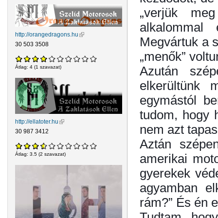
„verjük meg
alkalommal 
http://orangedragons.hu
(külső hivatkozás)
Megvártuk a su
30 503 3508
„menők” voltu
Azután szép
Átlag:
4
(
1
szavazat)
elkerültünk 
egymástól be
tudom, hogy h
http://ellatoter.hu
(külső hivatkozás)
nem azt tapasz
30 987 3412
Aztán szépen
amerikai moto
Átlag:
3.5
(
2
szavazat)
gyerekek véde
agyamban elk
rám?” És én 
Tudtam, hogy