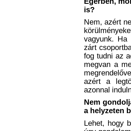
Egerben, mo
is?
Nem, azért ne
körülmények
vagyunk. Ha a
zárt csoportb
fog tudni az a
megvan a meg
megrendelővel
azért a legt
azonnal induln
Nem gondolja
a helyzeten 
Lehet, hogy b