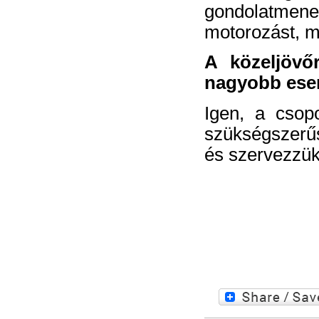
gondolatmenet
motorozást, m
A közeljövő
nagyobb esem
Igen, a csopo
szükségszerűs
és szervezzük,