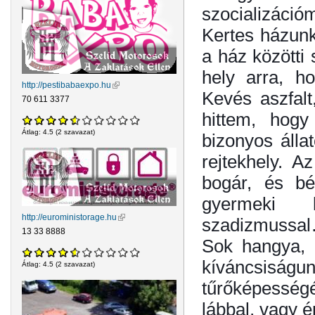
szocializáció
Kertes házunk 
a ház közötti 
hely arra, ho
http://pestibabaexpo.hu
(külső hivatkozás)
Kevés aszfalt
70 611 3377
hittem, hogy
Átlag:
4.5
(
2
szavazat)
bizonyos álla
rejtekhely. A
bogár, és bé
gyermeki 
http://euroministorage.hu
(külső hivatkozás)
szadizmussa
13 33 8888
Sok hangya, 
kíváncsiságun
Átlag:
4.5
(
2
szavazat)
tűrőképessé
lábbal, vagy 