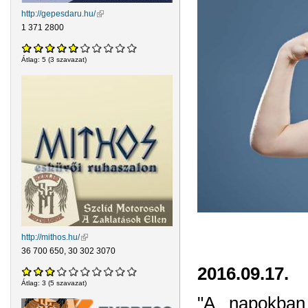
http://gepesdaru.hu/
(külső hivatkozás)
1 371 2800
Átlag:
5
(
3
szavazat)
http://mithos.hu/
(külső hivatkozás)
36 700 650, 30 302 3070
2016.09.17.
Átlag:
3
(
5
szavazat)
"A napokban