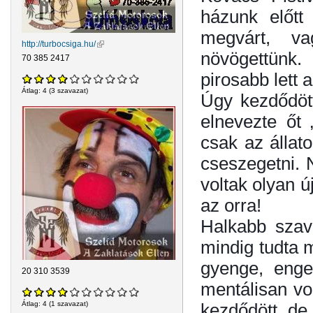
házunk előtt
megvárt, v
http://turbocsiga.hu/
(külső hivatkozás)
növögettünk.
70 385 2417
pirosabb lett
Átlag:
4
(
3
szavazat)
Úgy kezdődött
elnevezte őt
csak az állat
cseszegetni. 
voltak olyan ú
az orra!
Halkabb szavú
mindig tudta 
gyenge, enge
20 310 3539
mentálisan v
kezdődött, de 
Átlag:
4
(
1
szavazat)