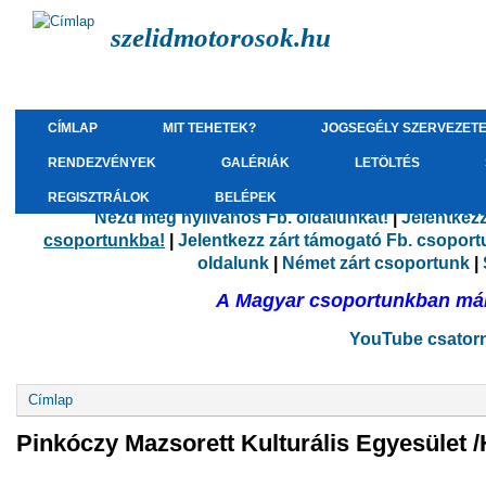
szelidmotorosok.hu
CÍMLAP
MIT TEHETEK?
JOGSEGÉLY SZERVEZET
RENDEZVÉNYEK
GALÉRIÁK
LETÖLTÉS
REGISZTRÁLOK
BELÉPEK
Nézd meg nyilvános Fb. oldalunkat!
|
Jelentkez
csoportunkba!
|
Jelentkezz zárt támogató Fb. csopor
oldalunk
|
Német zárt csoportunk
|
A Magyar csoportunkban már 
YouTube csatorná
Jelenlegi hely
Címlap
Pinkóczy Mazsorett Kulturális Egyesület 