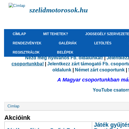
szelidmotorosok.hu
CÍMLAP
MIT TEHETEK?
JOGSEGÉLY SZERVEZET
RENDEZVÉNYEK
GALÉRIÁK
LETÖLTÉS
REGISZTRÁLOK
BELÉPEK
Nézd meg nyilvános Fb. oldalunkat!
|
Jelentkez
csoportunkba!
|
Jelentkezz zárt támogató Fb. csopor
oldalunk
|
Német zárt csoportunk
|
A Magyar csoportunkban már 
YouTube csatorná
Jelenlegi hely
Címlap
Akcióink
Játék gyűjté