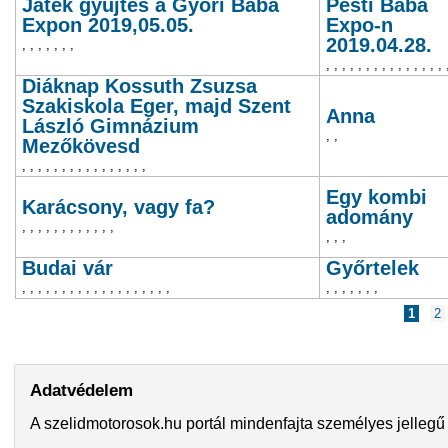
Játék gyűjtés a Győri Baba
Pesti Baba
Expon 2019,05.05.
Expo-n
2019.04.28.
,
,
,
,
,
,
,
,
,
,
,
,
,
,
,
,
,
,
,
,
,
,
Diáknap Kossuth Zsuzsa
Szakiskola Eger, majd Szent
Anna
László Gimnázium
,
,
Mezőkövesd
,
,
,
,
,
,
,
,
,
,
,
,
,
,
,
,
Egy kombi
Karácsony, vagy fa?
adomány
,
,
,
,
,
,
,
,
,
,
,
,
,
,
,
Budai vár
Győrtelek
,
,
,
,
,
,
,
,
,
,
,
,
,
,
,
,
,
,
,
,
,
,
,
,
,
,
Oldalak
1
2
Adatvédelem
A szelidmotorosok.hu portál mindenfajta személyes jellegű 