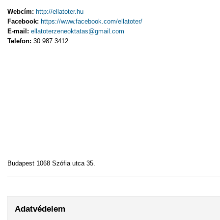
Webcím:
http://ellatoter.hu
(külső hivatkozás)
Facebook:
https://www.facebook.com/ellatoter/
(külső hivatkozás)
E-mail:
ellatoterzeneoktatas@gmail.com
(link sends e-mail)
Telefon:
30 987 3412
Budapest 1068 Szófia utca 35.
Adatvédelem