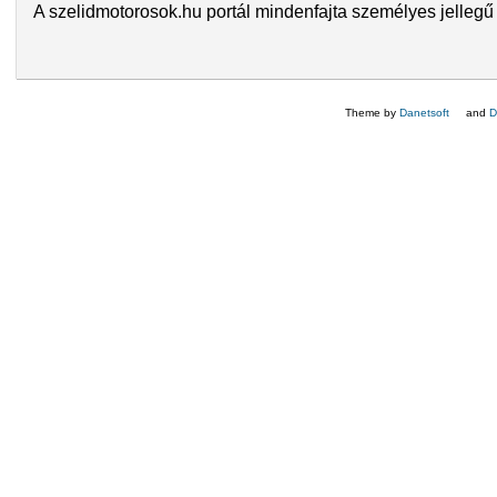
A szelidmotorosok.hu portál mindenfajta személyes jellegű 
Theme by
Danetsoft
(külső hi
and
D