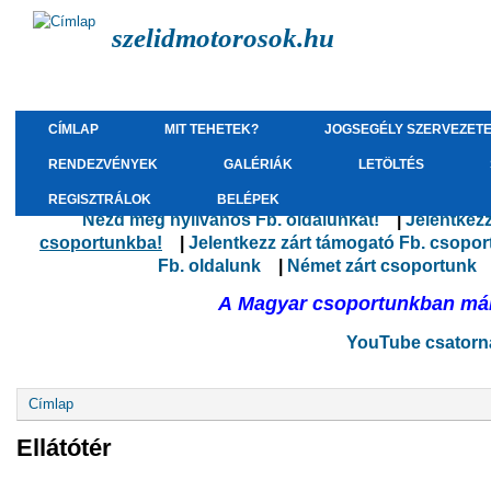
szelidmotorosok.hu
CÍMLAP
MIT TEHETEK?
JOGSEGÉLY SZERVEZET
RENDEZVÉNYEK
GALÉRIÁK
LETÖLTÉS
REGISZTRÁLOK
BELÉPEK
Nézd meg nyilvános Fb. oldalunkat!
(külső hivatk
|
Jelentkez
csoportunkba!
(külső hivatkozás)
|
Jelentkezz zárt támogató Fb. csopo
Fb. oldalunk
(külső hivatkozás)
|
Német zárt csoportunk
(
A Magyar csoportunkban már 
YouTube csatorná
Jelenlegi hely
Címlap
Ellátótér