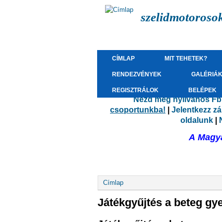
szelidmotoroso
CÍMLAP
MIT TEHETEK?
RENDEZVÉNYEK
GALÉRIÁ
REGISZTRÁLOK
BELÉPEK
Nézd meg nyilvános Fb.
csoportunkba!
|
Jelentkezz z
oldalunk
|
A Magya
Jelenlegi hely
Címlap
Játékgyűjtés a beteg gy