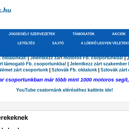
k.hu
JOGSEGÉLY SZERVEZETEK
TÁMOGATÓK
AKCIÓK
K
LETÖLTÉS
SAJTÓ
A LÓERŐ LEGYEN VELETEK
 oldalunkat!
|
Jelentkezz zárt motoros Fb. csoportunkba!
|
J
árt támogató Fb. csoportunkba!
|
Jelentkezz zárt szakember
Német zárt csoportunk
|
Szlovák Fb. oldalunk
|
Szlovák zárt
r csoportunkban már több mint 1000 motoros segít, 
YouTube csatornánk eléréséhez kattints ide!
erekeknek