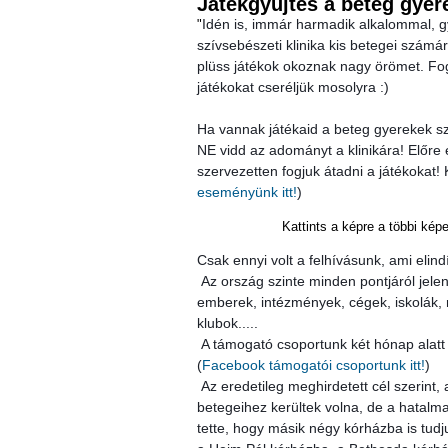
Játékgyűjtés a beteg gye
Idén is, immár harmadik alkalommal, g
"
szívsebészeti klinika kis betegei számá
plüss játékok okoznak nagy örömet. Fog
játékokat cseréljük mosolyra :) 
Ha vannak játékaid a beteg gyerekek s
NE vidd az adományt a klinikára! Előre 
szervezetten fogjuk átadni a játékokat!
eseményünk itt!
)
Kattints a képre a többi kép
Csak ennyi volt a felhívásunk, ami elindít
 Az ország szinte minden pontjáról jelentkeztek az adományokkal az 
emberek, intézmények, cégek, iskolák, 
klubok.....
 A támogató csoportunk két hónap alatt majd 700 fővel emelkedett..... 
(
Facebook támogatói csoportunk itt!
)
 Az eredetileg meghirdetett cél szerint, a játékok a Gottsegen kórház kis 
betegeihez kerültek volna, de a hatalma
tette, hogy másik négy kórházba is tudju