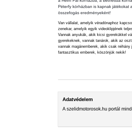
a Heim Pál kórházba, a Bethesda kórhá
Péterfy kórházban is kapnak játékokat a 
összefogás eredményeként!
Van vállalat, amelyik véradónaphoz kapcsolt
zenekar, amelyik egyik videoklipjének telje
Vannak anyukák, akik kicsi gyerekükkel vál
gyerekeknek, vannak tanárok, akik az osztá
vannak magánemberek, akik csak néhány já
fantasztikus emberek, köszönjük nekik!
Adatvédelem
A szelidmotorosok.hu portál mind