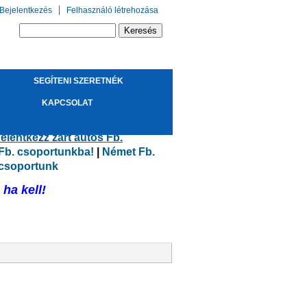
Bejelentkezés
Felhasználó létrehozása
Keresés űrlap
Keresés
SEGÍTENI SZERETNÉK
!
KAPCSOLAT
elentkezz zárt autós Fb.
 Fb. csoportunkba!
|
Német Fb.
 csoportunk
ha kell!