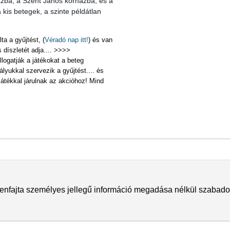
zba, a Szent János kórházba, és a 
kis betegek, a szinte példátlan 
a a gyűjtést, (
Véradó nap itt!
) és van
s díszletét adja.... >>>>
logatják a játékokat a beteg
lyukkal szervezik a gyűjtést.... és
tékkal járulnak az akcióhoz! Mind
enfajta személyes jellegű információ megadása nélkül szabadon l