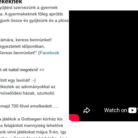
rekeknek
yűjtést szervezünk a gyermek 
ra. A gyermekeknek főleg apróbb 
junk össze és gyűjtsünk és a plüss 
zámára, keress bennünket!
egyeztetett időpontban, 
 Keress bennünket!" (
Facebook 
et ott tudod megnézni! >>
ott egy lavinát! :-)
művelődési házak, szurkolói 
s felajánlott mennyiség lehetővé 
nk vinni játékokat május 9-én, így 