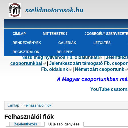
szelidmotorosok.hu
CÍMLAP
MIT TEHETEK?
JOGSEGÉLY SZERVEZET
RENDEZVÉNYEK
GALÉRIÁK
LETÖLTÉS
REGISZTRÁLOK
BELÉPEK
Nézd meg nyilvános Fb. oldalunkat!
(külső hivatk
|
Jelentkez
csoportunkba!
(külső hivatkozás)
|
Jelentkezz zárt támogató Fb. csopo
Fb. oldalunk
(külső hivatkozás)
|
Német zárt csoportunk
(
A Magyar csoportunkban már 
YouTube csatorná
Jelenlegi hely
Címlap
»
Felhasználói fiók
Felhasználói fiók
Elsődleges fülek
Bejelentkezés
Új jelszó igénylése
(aktív fül)