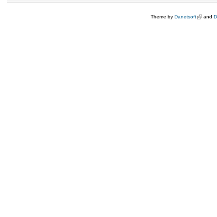
Theme by
Danetsoft
(külső hi
and
D