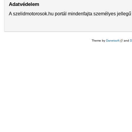
Adatvédelem
A szelidmotorosok.hu portál mindenfajta személyes jellegű 
Theme by
Danetsoft
(külső hi
and
D