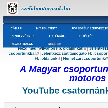
szelidmotorosok.hu
CÍMLAP
MIT TEHETEK?
JOGSEGÉLY SZERVEZET
RENDEZVÉNYEK
GALÉRIÁK
LETÖLTÉS
REGISZTRÁLOK
BELÉPEK
Nézd meg nyilvános Fb. oldalunkat!
(külső hivatk
|
Jelentkez
csoportunkba!
(külső hivatkozás)
|
Jelentkezz zárt támogató Fb. csopo
Fb. oldalunk
(külső hivatkozás)
|
Német zárt csoportunk
(
A Magyar csoportun
motoros s
YouTube csatornánk 