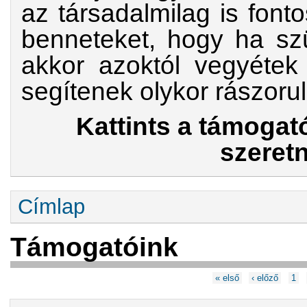
az társadalmilag is font
benneteket, hogy ha szü
akkor azoktól vegyétek 
segítenek olykor rászoru
Kattints a támogató
szeretn
Jelenlegi hely
Címlap
Támogatóink
Oldalak
« első
‹ előző
1