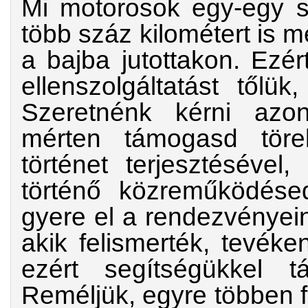
Mi motorosok egy-egy s
több száz kilométert is 
a bajba jutottakon. Ezé
ellenszolgáltatást tőlü
Szeretnénk kérni azo
mérten támogasd törek
történet terjesztésével
történő közreműködése
gyere el a rendezvényein
akik felismerték, tevék
ezért segítségükkel t
Reméljük, egyre többen f