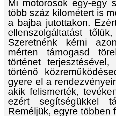
Mi motorosok egy-egy s
több száz kilométert is 
a bajba jutottakon. Ezé
ellenszolgáltatást tőlü
Szeretnénk kérni azo
mérten támogasd törek
történet terjesztésével
történő közreműködése
gyere el a rendezvényein
akik felismerték, tevék
ezért segítségükkel t
Reméljük, egyre többen f