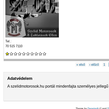
Tel.:
70 515 7110
Oldalak
« első
‹ előző
1
Adatvédelem
A szelidmotorosok.hu portál mindenfajta személyes jellegű 
Theme by
Danetsoft
(külső hi
and
D