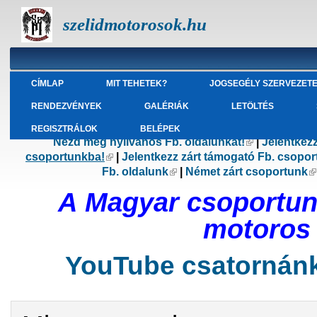
szelidmotorosok.hu
CÍMLAP
MIT TEHETEK?
JOGSEGÉLY SZERVEZET
RENDEZVÉNYEK
GALÉRIÁK
LETÖLTÉS
REGISZTRÁLOK
BELÉPEK
Nézd meg nyilvános Fb. oldalunkat!
(külső hivatk
|
Jelentkez
csoportunkba!
(külső hivatkozás)
|
Jelentkezz zárt támogató Fb. csopo
Fb. oldalunk
(külső hivatkozás)
|
Német zárt csoportunk
(
A Magyar csoportun
motoros s
YouTube csatornánk 