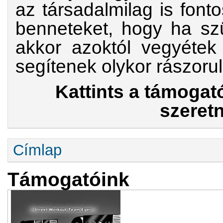
az társadalmilag is font
benneteket, hogy ha szü
akkor azoktól vegyétek 
segítenek olykor rászoru
Kattints a támogató
szeretn
Jelenlegi hely
Címlap
Támogatóink