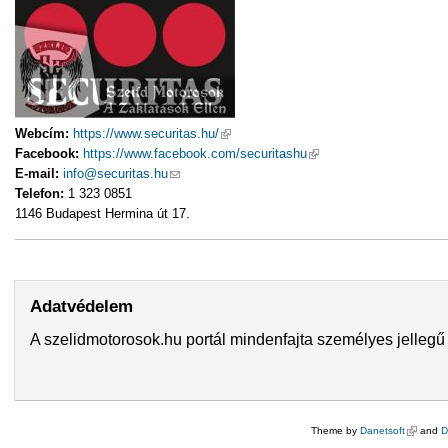
Webcím:
https://www.securitas.hu/
(külső hivatkozás)
Facebook:
https://www.facebook.com/securitashu
(külső hivatkozás)
E-mail:
info@securitas.hu
(link sends e-mail)
Telefon:
1 323 0851
1146 Budapest Hermina út 17.
Adatvédelem
A szelidmotorosok.hu portál mindenfajta személyes jellegű 
Theme by
Danetsoft
(külső hi
and
D