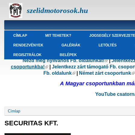
szelidmotorosok.hu
CÍMLAP
MIT TEHETEK?
JOGSEGÉLY SZERVEZET
RENDEZVÉNYEK
GALÉRIÁK
LETÖLTÉS
REGISZTRÁLOK
BELÉPEK
Nézd meg nyilvános Fb. oldalunkat!
(külső hivatk
|
Jelentkez
csoportunkba!
(külső hivatkozás)
|
Jelentkezz zárt támogató Fb. csopo
Fb. oldalunk
(külső hivatkozás)
|
Német zárt csoportunk
(
A Magyar csoportunkban már 
YouTube csatorná
Jelenlegi hely
Címlap
SECURITAS KFT.