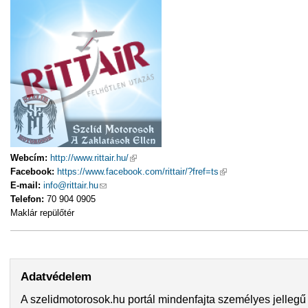
Webcím:
http://www.rittair.hu/
(külső hivatkozás)
Facebook:
https://www.facebook.com/rittair/?fref=ts
(külső hivatkozás)
E-mail:
info@rittair.hu
(link sends e-mail)
Telefon:
70 904 0905
Maklár repülőtér
Adatvédelem
A szelidmotorosok.hu portál mindenfajta személyes jellegű 