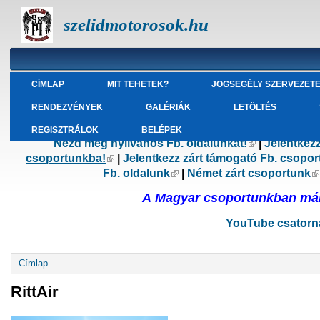
szelidmotorosok.hu
CÍMLAP
MIT TEHETEK?
JOGSEGÉLY SZERVEZET
RENDEZVÉNYEK
GALÉRIÁK
LETÖLTÉS
REGISZTRÁLOK
BELÉPEK
Nézd meg nyilvános Fb. oldalunkat!
(külső hivatk
|
Jelentkez
csoportunkba!
(külső hivatkozás)
|
Jelentkezz zárt támogató Fb. csopo
Fb. oldalunk
(külső hivatkozás)
|
Német zárt csoportunk
(
A Magyar csoportunkban már 
YouTube csatorná
Jelenlegi hely
Címlap
RittAir