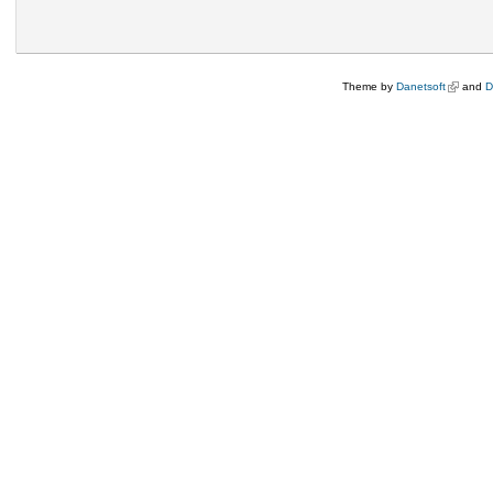
Theme by
Danetsoft
(külső hi
and
D