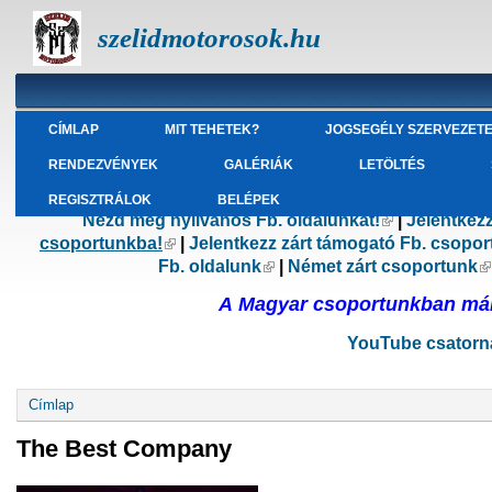
szelidmotorosok.hu
CÍMLAP
MIT TEHETEK?
JOGSEGÉLY SZERVEZET
RENDEZVÉNYEK
GALÉRIÁK
LETÖLTÉS
REGISZTRÁLOK
BELÉPEK
Nézd meg nyilvános Fb. oldalunkat!
(külső hivatk
|
Jelentkez
csoportunkba!
(külső hivatkozás)
|
Jelentkezz zárt támogató Fb. csopo
Fb. oldalunk
(külső hivatkozás)
|
Német zárt csoportunk
(
A Magyar csoportunkban már 
YouTube csatorná
Jelenlegi hely
Címlap
The Best Company