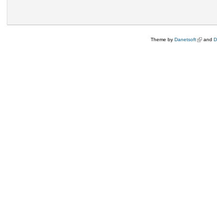
Theme by
Danetsoft
(külső hi
and
D