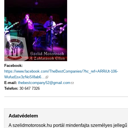
Facebook:
https://www.facebook.com/TheBestCompanies/?hc_ref=ARRiUt-106-
Wufud1sx3zNoSI8ab6…
(külső hivatkozás)
E-mail:
thebestcompany52@gmail.com
(link sends e-mail)
Telefon:
30 647 7326
Adatvédelem
A szelidmotorosok.hu portál mindenfajta személyes jellegű 