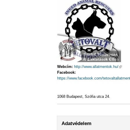
Webcím:
http://www.allatmentok.hu/
(külső
Facebook:
https://www.facebook.com/tetovaltallatme
1068 Budapest, Szófia utca 24.
Adatvédelem