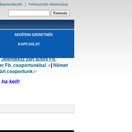
Bejelentkezés
Felhasználó létrehozása
Keresés űrlap
Keresés
SEGÍTENI SZERETNÉK
!
KAPCSOLAT
ülső hivatkozás)
|
Jelentkezz zárt autós Fb.
er Fb. csoportunkba!
(külső hivatkozás)
|
Német
kozás)
árt csoportunk
(külső hivatkozás)
ha kell!
ivatkozás)