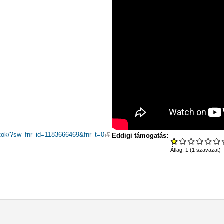
 hivatkozás)
ntok/?sw_fnr_id=1183666469&fnr_t=0
(külső hivatkozás)
Eddigi támogatás:
Átlag:
1
(
1
szavazat)