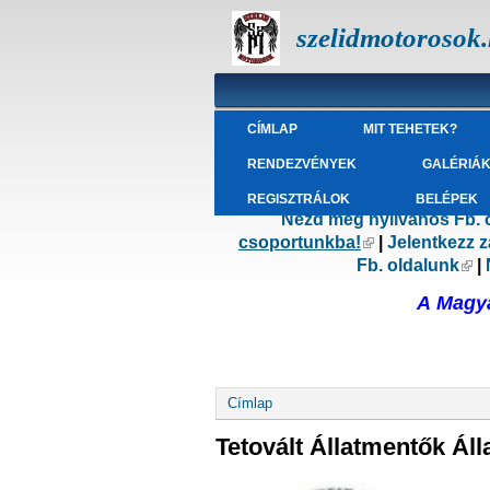
szelidmotorosok
CÍMLAP
MIT TEHETEK?
RENDEZVÉNYEK
GALÉRIÁ
REGISZTRÁLOK
BELÉPEK
Nézd meg nyilvános Fb. 
csoportunkba!
(külső hivatkoz
|
Jelentkezz 
Fb. oldalunk
(kü
|
A Magya
Jelenlegi hely
Címlap
Tetovált Állatmentők Ál