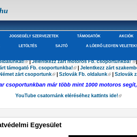
.hu
JOGSEGÉLY SZERVEZETEK
TÁMOGATÓK
AKCIÓK
K
LETÖLTÉS
SAJTÓ
A LÓERŐ LEGYEN VELETEK
oldalunkat!
(külső hivatkozás)
|
Jelentkezz zárt motoros Fb. csoportunkba!
(k
ás)
zárt támogató Fb. csoportunkba!
(külső hivatkozás)
|
Jelentkezz zárt szakemb
lső hivatkozás)
Német zárt csoportunk
(külső hivatkozás)
|
Szlovák Fb. oldalunk
(külső hivat
|
Szlovák z
r csoportunkban már több mint 1000 motoros segít, 
YouTube csatornánk eléréséhez kattints ide!
(külső h
latvédelmi Egyesület