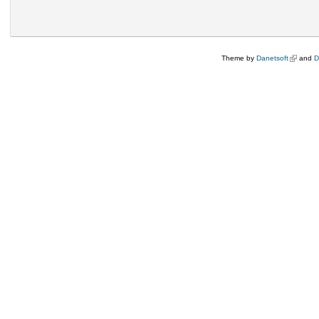
Theme by
Danetsoft
(külső hi
and
D