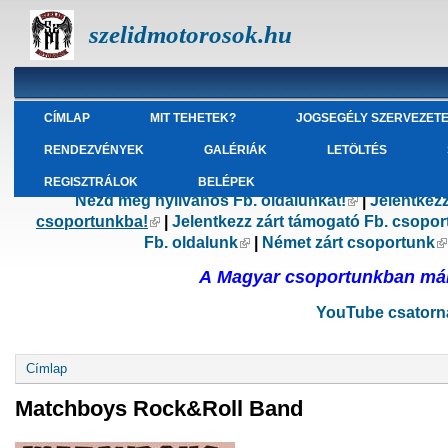
szelidmotorosok.hu
CÍMLAP
MIT TEHETEK?
JOGSEGÉLY SZERVEZET
RENDEZVÉNYEK
GALÉRIÁK
LETÖLTÉS
REGISZTRÁLOK
BELÉPEK
Nézd meg nyilvános Fb. oldalunkat!
(külső hivatk
|
Jelentkez
csoportunkba!
(külső hivatkozás)
|
Jelentkezz zárt támogató Fb. csopo
Fb. oldalunk
(külső hivatkozás)
|
Német zárt csoportunk
(
A Magyar csoportunkban már 
YouTube csatorná
Jelenlegi hely
Címlap
Matchboys Rock&Roll Band