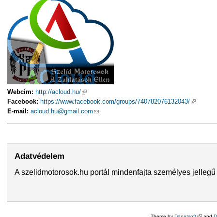
Webcím:
http://acloud.hu/
(külső hivatkozás)
Facebook:
https://www.facebook.com/groups/740782076132043/
(külső hi
E-mail:
acloud.hu@gmail.com
(link sends e-mail)
Adatvédelem
A szelidmotorosok.hu portál mindenfajta személyes jellegű 
Theme by
Danetsoft
(külső hi
and
D