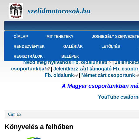
szelidmotorosok.hu
CÍMLAP
MIT TEHETEK?
JOGSEGÉLY SZERVEZET
RENDEZVÉNYEK
GALÉRIÁK
LETÖLTÉS
REGISZTRÁLOK
BELÉPEK
Nézd meg nyilvános Fb. oldalunkat!
(külső hivatk
|
Jelentkez
csoportunkba!
(külső hivatkozás)
|
Jelentkezz zárt támogató Fb. csopo
Fb. oldalunk
(külső hivatkozás)
|
Német zárt csoportunk
(
A Magyar csoportunkban már 
YouTube csatorná
Jelenlegi hely
Címlap
Könyvelés a felhőben