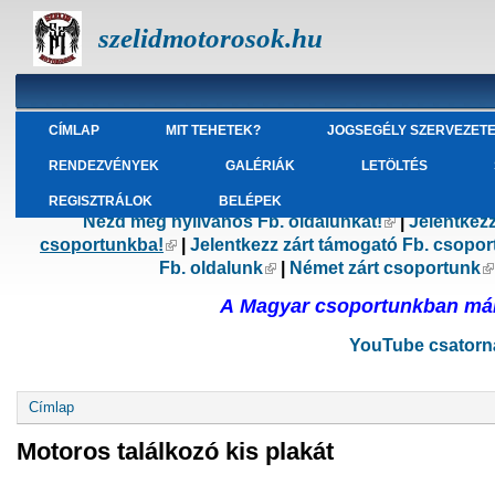
szelidmotorosok.hu
CÍMLAP
MIT TEHETEK?
JOGSEGÉLY SZERVEZET
RENDEZVÉNYEK
GALÉRIÁK
LETÖLTÉS
REGISZTRÁLOK
BELÉPEK
Nézd meg nyilvános Fb. oldalunkat!
(külső hivatk
|
Jelentkez
csoportunkba!
(külső hivatkozás)
|
Jelentkezz zárt támogató Fb. csopo
Fb. oldalunk
(külső hivatkozás)
|
Német zárt csoportunk
(
A Magyar csoportunkban már 
YouTube csatorná
Jelenlegi hely
Címlap
Motoros találkozó kis plakát