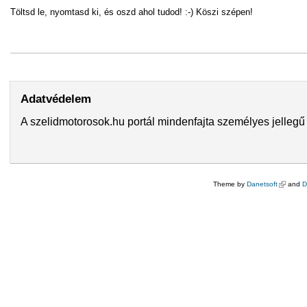
Töltsd le, nyomtasd ki, és oszd ahol tudod! :-) Köszi szépen!
Adatvédelem
A szelidmotorosok.hu portál mindenfajta személyes jellegű 
Theme by
Danetsoft
(külső hi
and
D