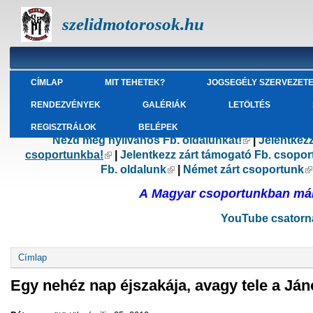
szelidmotorosok.hu
CÍMLAP
MIT TEHETEK?
JOGSEGÉLY SZERVEZET
RENDEZVÉNYEK
GALÉRIÁK
LETÖLTÉS
REGISZTRÁLOK
BELÉPEK
Nézd meg nyilvános Fb. oldalunkat!
(külső hivatk
|
Jelentkez
csoportunkba!
(külső hivatkozás)
|
Jelentkezz zárt támogató Fb. csopo
Fb. oldalunk
(külső hivatkozás)
|
Német zárt csoportunk
(
A Magyar csoportunkban már 
YouTube csatorná
Jelenlegi hely
Címlap
Egy nehéz nap éjszakája, avagy tele a Ján