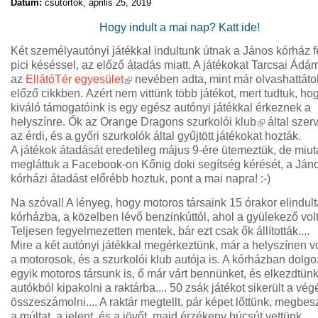
Dátum:
csütörtök, április 25, 2019
Hogy indult a mai nap? Katt ide!
Két személyautónyi játékkal indultunk útnak a János kórház f
pici késéssel, az előző átadás miatt. A játékokat Tarcsai Ádá
(külső hivatkozás)
az
EllátóTér egyesület
nevében adta, mint már olvashattáto
előző cikkben.
Azért nem vittünk több játékot, mert tudtuk, ho
kiváló támogatóink is egy egész autónyi játékkal érkeznek a
(külső hivatko
helyszínre. Ők az
Orange Dragons szurkolói klub
által szerv
az érdi, és a győri szurkolók által gyűjtött játékokat hozták.
A játékok átadását eredetileg május 9-ére ütemeztük, de miu
megláttuk a Facebook-on Kőnig doki segítség kérését, a Ján
kórházi átadást előrébb hoztuk, pont a mai napra! :-)
Na szóval! A lényeg, hogy motoros társaink 15 órakor elindult
kórházba, a közelben lévő benzinkúttól, ahol a gyülekező volt
Teljesen fegyelmezetten mentek, bár ezt csak ők állították....
Mire a két autónyi játékkal megérkeztünk, már a helyszínen v
a motorosok, és a szurkolói klub autója is. A kórházban dolgo
egyik motoros társunk is, ő már várt bennünket, és elkezdtün
autókból kipakolni a raktárba.... 50 zsák játékot sikerült a vég
összeszámolni.... A raktár megtellt, pár képet lőttünk, megbes
a múltat, a jelent, és a jövőt, majd érzékeny búcsút vettünk