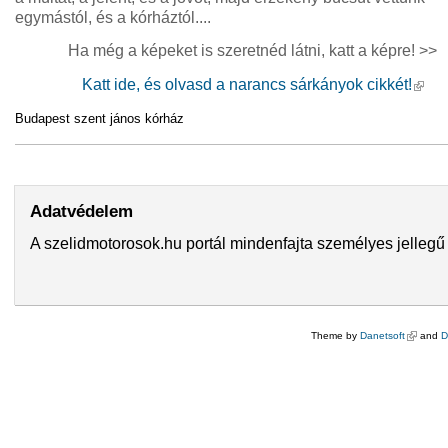
egymástól, és a kórháztól....
Ha még a képeket is szeretnéd látni, katt a képre! >>
Katt ide, és olvasd a narancs sárkányok cikkét!
(külső
Budapest szent jános kórház
Adatvédelem
A szelidmotorosok.hu portál mindenfajta személyes jellegű 
Theme by
Danetsoft
(külső hi
and
D