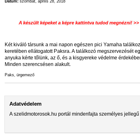
Dátum:
szombat, április 28, 2018
A készült képeket a képre kattintva tudod megnézni! >>
Két kiváló társunk a mai napon egészen pici Yamaha találko
keretében ellátogatott Paksra. A találkozó megszervezését e
anyuka kérte tőlünk, az ő, és a kisgyereke védelme érdekébe
Minden szerencsésen alakult.
Paks, ürgemező
Adatvédelem
A szelidmotorosok.hu portál mindenfajta személyes jellegű 