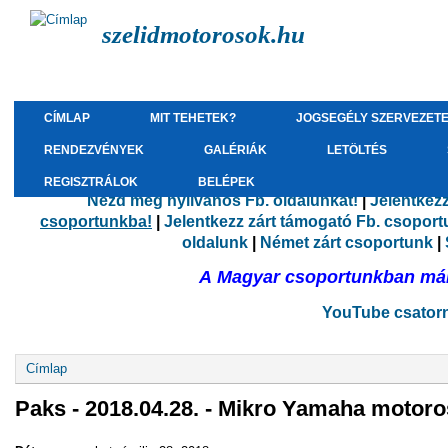
szelidmotorosok.hu
CÍMLAP
MIT TEHETEK?
JOGSEGÉLY SZERVEZET
RENDEZVÉNYEK
GALÉRIÁK
LETÖLTÉS
REGISZTRÁLOK
BELÉPEK
Nézd meg nyilvános Fb. oldalunkat!
|
Jelentkez
csoportunkba!
|
Jelentkezz zárt támogató Fb. csopor
oldalunk
|
Német zárt csoportunk
|
A Magyar csoportunkban már 
YouTube csatorná
Jelenlegi hely
Címlap
Paks - 2018.04.28. - Mikro Yamaha motoro