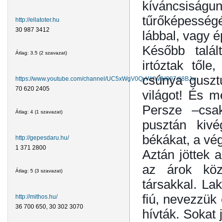
kíváncsiságun
tűrőképessé
http://ellatoter.hu
30 987 3412
lábbal, vagy 
Később talál
Átlag:
3.5
(
2
szavazat)
irtóztak től
csúnya guszt
https://www.youtube.com/channel/UC5xWgV0QyWdWfH097dj8BJw
70 620 2405
világot! És me
Persze –csa
Átlag:
4
(
1
szavazat)
pusztán kivé
békákat, a vég
http://gepesdaru.hu/
1 371 2800
Aztán jöttek 
az árok köz
Átlag:
5
(
3
szavazat)
társakkal. La
fiú, nevezzük 
http://mithos.hu/
36 700 650, 30 302 3070
hívták. Sokat