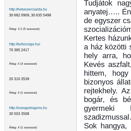
Tudjátok nag
anyatej….. Én
http://hetvezercsarda.hu
30 682 0909, 30 635 5498
de egyszer csa
szocializáció
Átlag:
3.2
(
5
szavazat)
Kertes házunk 
http://turbocsiga.hu/
a ház közötti 
70 385 2417
hely arra, ho
Kevés aszfalt
Átlag:
4
(
3
szavazat)
hittem, hogy
20 310 3539
bizonyos álla
rejtekhely. A
Átlag:
4
(
1
szavazat)
bogár, és bé
gyermeki 
http://orangedragons.hu
30 503 3508
szadizmussa
Sok hangya, 
Átlag:
4
(
1
szavazat)