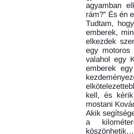
agyamban elk
rám?” És én 
Tudtam, hogy
emberek, mint
elkezdek szer
egy motoros 
valahol egy K
emberek egy 
kezdeményezé
elkötelezette
kell, és kéri
mostani Kovác
Akik segítsége
a kilométe
köszönhetik…