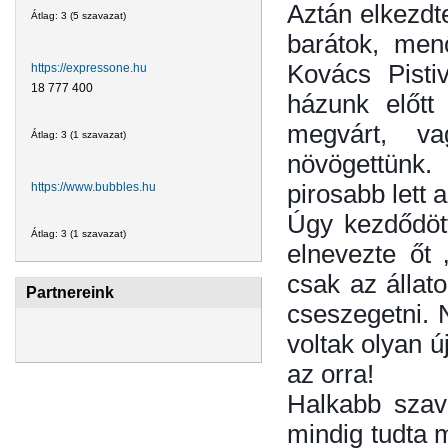
Aztán elkezdt
Átlag:
3
(
5
szavazat)
barátok, men
Kovács Pisti
https://expressone.hu
18 777 400
házunk előtt
megvárt, v
Átlag:
3
(
1
szavazat)
növögettünk.
pirosabb lett
https://www.bubbles.hu
Úgy kezdődött
Átlag:
3
(
1
szavazat)
elnevezte őt
csak az állat
Partnereink
cseszegetni. 
voltak olyan ú
az orra!
Halkabb szavú
mindig tudta 