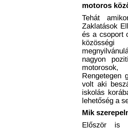
motoros közö
Tehát amiko
Zaklatások Ell
és a csoport 
közösségi
megnyilvánu
nagyon pozit
motorosok,
Rengetegen gr
volt aki
beszá
iskolás koráb
lehetőség a s
Mik szerepel
Először is 