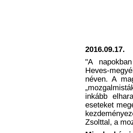
2016.09.17.
"A napokban
Heves-megyéb
néven. A mag
„mozgalmisták
inkább elhar
eseteket mege
kezdeményezés
Zsolttal, a mo