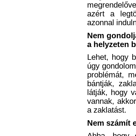
megrendelővel
azért a legt
azonnal induln
Nem gondolja
a helyzeten 
Lehet, hogy b
úgy gondolom,
problémát, m
bántják, zakl
látják, hogy v
vannak, akkor
a zaklatást.
Nem számít 
Abba, hogy e