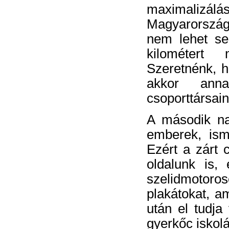
maximaliz
Magyarország
nem lehet sen
kilométert
Szeretnénk, h
akkor anna
csoporttársain
A második na
emberek, ism
Ezért a zárt 
oldalunk is,
szelidmotoros
plakátokat, am
után el tudja
gyerkőc iskolá