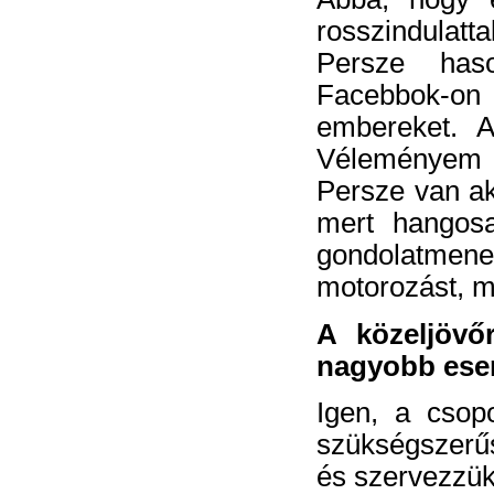
rosszindulatt
Persze has
Facebbok-on 
embereket. A
Véleményem 
Persze van aki
mert hangosa
gondolatmenet
motorozást, m
A közeljövő
nagyobb esem
Igen, a csopo
szükségszerűs
és szervezzük,