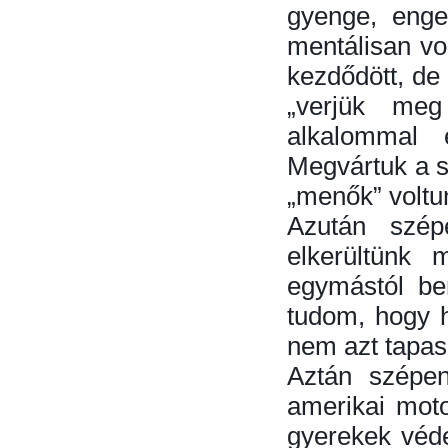
gyenge, enge
mentálisan v
kezdődött, de 
„verjük meg
alkalommal 
Megvártuk a su
„menők” voltu
Azután szép
elkerültünk 
egymástól be
tudom, hogy h
nem azt tapasz
Aztán szépen
amerikai moto
gyerekek véde