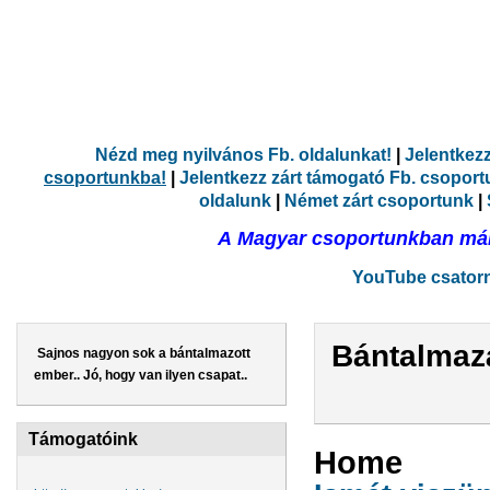
Nézd meg nyilvános Fb. oldalunkat!
|
Jelentkez
csoportunkba!
|
Jelentkezz zárt támogató Fb. csopor
oldalunk
|
Német zárt csoportunk
|
A Magyar csoportunkban már 
YouTube csatorná
Bántalmaz
Sajnos nagyon sok a bántalmazott
ember.. Jó, hogy van ilyen csapat..
Támogatóink
Home