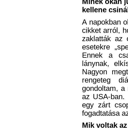
Minek okán j
kellene csin
A napokban ol
cikket arról,
zaklatták az 
esetekre „spe
Ennek a csa
lánynak, elkí
Nagyon megte
rengeteg di
gondoltam, a 
az USA-ban. 
egy zárt cso
fogadtatása az
Mik voltak az