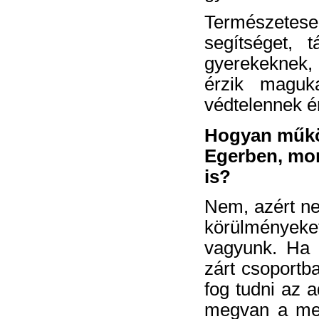
Természetes
segítséget, 
gyerekeknek, 
érzik maguka
védtelennek é
Hogyan működi
Egerben, mo
is?
Nem, azért ne
körülmények
vagyunk. Ha a
zárt csoportb
fog tudni az a
megvan a meg