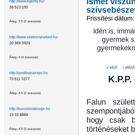
Ismét viszü
http://www.egertej.hu/
36 513 100
szívsebésze
Frissítési dátum
Átlag:
5.5
(
2
szavazat)
Idén is, immá
http://www.szekrenyneked.hu/
gyermek sz
20 369 5929
gyermekekne
Átlag:
4
(
4
szavazat)
Oldalak
« első
‹ előző
http://pestibabaexpo.hu
K.P.P.
70 611 3377
Átlag:
4.5
(
2
szavazat)
Falun szület
szempontjából
http://euroministorage.hu
13 33 8888
hogy csak b
történéseket b
Átlag:
4.5
(
2
szavazat)